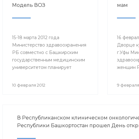
Модель ВОЗ
мам
15-18 марта 2012 года
16 феврал
Министерство здравоохранения
Дворце к
РБ совместно с Башкирским
г.Уфы Ми
государственным медицинским
здравоох
университетом планирует
женщин Р
проведение Уфимской
Форум «Б
Молодежной Модели
10 февраля 2012
9 февраля
Всемирной Организации
Здравоохранения (ВОЗ).
В Республиканском клиническом онкологич
Республики Башкортостан прошел День откр