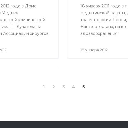
 2012 года в Доме
18 января 2011 года в
 «Медик»
медицинской палаты, 
канской клинической
травматологии Леони
им. Г.Г. Куватова на
Башкортостана, на ко
и Ассоциации хирургов
здравоохранения.
ки Башкортостан
сь традиционное
2012
18 января 2012
«Золотого скальпеля».
жденных
1
2
3
4
5
России № 1687н от 27
рии регистрации
низацией