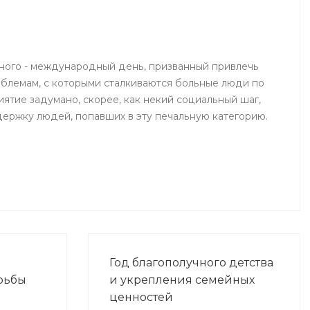
медицинского университета.
Организаторами выступили
Министерство здравоохранения
йрат
Республики Башкортостан,
ного - международный день, призванный привлечь
Республиканская организация
блемам, с которыми сталкиваются больные люди по
Башкортостана профсоюза
ятие задумано, скорее, как некий социальный шаг,
работников здравоохранения
ержку людей, попавших в эту печальную категорию.
Российской Федерации,
Башкирский государственный
медицинский университет.
-
Год благополучного детства
рьбы
и укрепления семейных
ценностей