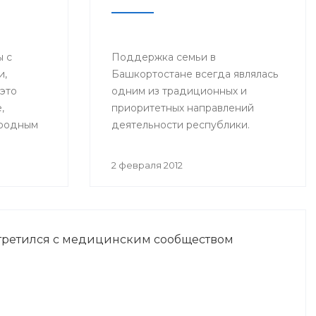
 с
Поддержка семьи в
и,
Башкортостане всегда являлась
 это
одним из традиционных и
,
приоритетных направлений
родным
деятельности республики.
,
Большое внимание уделяется
ль дня -
мероприятиям по поддержке
2 февраля 2012
ности
молодых семей, выделяются
значительные средства из
аниях, их
бюджета в виде материнского
лению,
капитала, строятся современные
третился с медицинским сообществом
итикам
медицинские центры
сопровождения беременности и
ту.
родов.