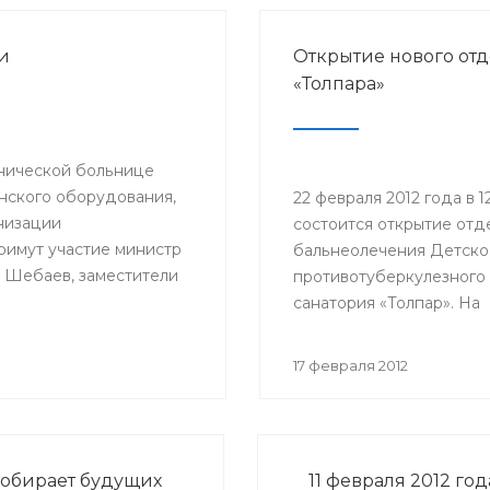
и
Открытие нового от
«Толпара»
инической больнице
инского оборудования,
22 февраля 2012 года в 1
низации
состоится открытие отд
примут участие министр
бальнеолечения Детско
 Шебаев, заместители
противотуберкулезного
и РКБ им.Г.Г.Куватова и
санатория «Толпар». На
торжественном меропр
примут участие замести
17 февраля 2012
министра здравоохране
Ралида Шакирова, зав
кафедрой фтизиопульм
Башкирского государст
обирает будущих
11 февраля 2012 го
медицинского универси