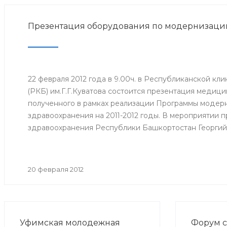
Презентация оборудования по модернизаци
22 февраля 2012 года в 9.00ч. в Республиканской кл
(РКБ) им.Г.Г.Куватова состоится презентация медиц
полученного в рамках реализации Программы модер
здравоохранения на 2011-2012 годы. В мероприятии 
здравоохранения Республики Башкортостан Георгий
главного врача, заведующие отделениями, сотрудник
другие.
20 февраля 2012
Уфимская молодежная
Форум с