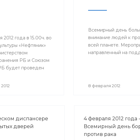
(БГМУ) Ханиф Аминев,
заведующий кафедрой
педиатрии ИПО БГМУ А
Муталов и другие.
Всемирный день боль
внимание людей к про
я 2012 года в 15.00ч. во
всей планете. Меропри
ультуры «Нефтяник»
направленный на подд
нистерством
ранения РБ и Союзом
Б будет проведен
удущие мамы».
 2012
8 февраля 2012
еском диспансере
4 февраля 2012 года 
ытых дверей
Всемирный день бо
против рака