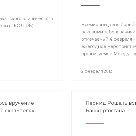
ликанского клинического
Всемирный день борьбы
стан (РКОД РБ)
раковыми заболеваниям
отмечаемый 4 февраля -
ежегодное мероприятие
организуемое Междуна
противораковым союзом
начиная с 2005 года. Це
2 февраля 2012
повышение осведомлён
общественности об
онкологических заболев
предупреждению, выяв
ось вручение
Леонид Рошаль вс
лечению и призыв к пол
го скальпеля»
Башкортостана
относиться к раку, как
политическому приорите