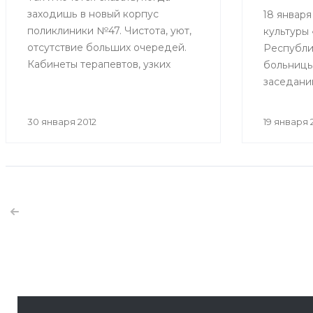
заходишь в новый корпус
18 января
поликлиники №47. Чистота, уют,
культуры
отсутствие больших очередей.
Республи
Кабинеты терапевтов, узких
больницы 
специалистов, процедурные
заседани
радуют глаз выполненным в
Республи
светлых тонах дизайном,
состояло
30 января 2012
19 января 
современным медицинским
вручение 
17 января 2012
оборудованием.
Изменились критерии регистрации новоро
С 2012 года согласно приказа Минздравсоцразвития 
декабря 2011 года вступили в действие новые крите
новорожденных, рекомендованные Всемирной орга