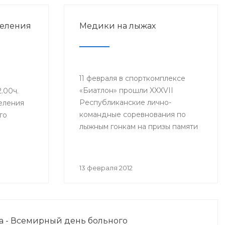
деления
Медики на лыжах
11 февраля в спорткомплексе
«Биатлон» прошли XXXVII
2.00ч.
Республиканские лично-
еления
командные соревнования по
го
лыжным гонкам на призы памяти
Ф.Ф.Кургаева среди врачей,
провизоров и среднего
иятии
медицинского персонала
тель
13 февраля 2012
учреждений здравоохранения
ния РБ
республики, студентов и
едующий
профессорско-
онологии
преподавательского состава
венного
да - Всемирный день больного
Башкирского государственного
тета