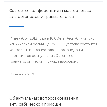
Состоится конференция и мастер-класс
для ортопедов и травматологов
14 декабря 2012 года в 10.00ч. в Республиканской
клинической больнице им. Г.Г. Куватова состоится
конференция травматологов-ортопедов и
протезистов республики «Ортопедо-
травматологическая помощь взрослому
населению в межмуниципальных центрах РБ».
Мероприятие организовано Минздравом РБ в
13 декабря 2012
целях повышения квалификации врачей и
улучшения качества оказания медицинской
помощи населению республики.
Об актуальных вопросах оказания
антирабической помощи