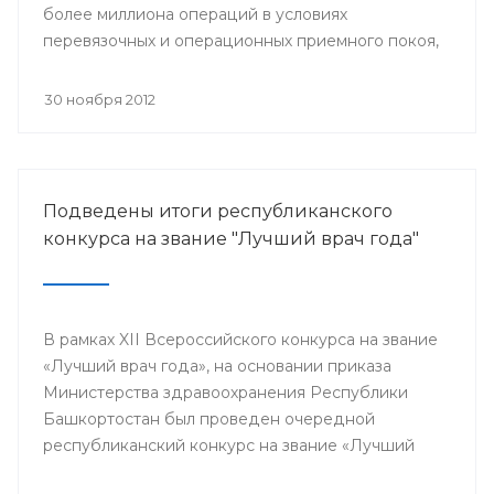
более миллиона операций в условиях
перевязочных и операционных приемного покоя,
и около 400 тысяч плановых хирургических
вмешательств.
30 ноября 2012
Подведены итоги республиканского
конкурса на звание "Лучший врач года"
В рамках XII Всероссийского конкурса на звание
«Лучший врач года», на основании приказа
Министерства здравоохранения Республики
Башкортостан был проведен очередной
республиканский конкурс на звание «Лучший
врач года», в котором приняли участие 64