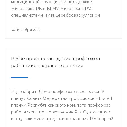
медицинской помощи при поддержке
Минздрава РБ и БГМУ Минздрава РФ
специалистами НИИ цереброваскулярной
патологии и инсульта РНИМУ им. Н.И. Пирогова
(г.Москва) будет проведен мастер-класс.
14 декабря 2012
В Уфе прошло заседание профсоюза
работников здравоохранения
14 декабря в Доме профсоюзов состоялся IV
пленум Совета Федерации профсоюзов РБ и VII
пленум Республиканского комитета профсоюза
работников здравоохранения РФ. С докладами
выступили министр здравоохранения РБ Георгий
Шебаев, председатель Республиканской