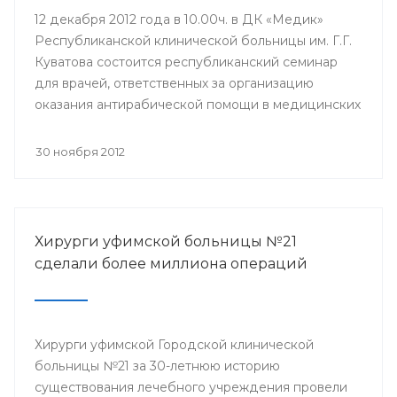
12 декабря 2012 года в 10.00ч. в ДК «Медик»
Республиканской клинической больницы им. Г.Г.
Куватова состоится республиканский семинар
для врачей, ответственных за организацию
оказания антирабической помощи в медицинских
организациях республики. Мероприятие
организовано Минздравом РБ с целью
30 ноября 2012
совершенствования антирабической помощи
населению Башкортостана.
Хирурги уфимской больницы №21
сделали более миллиона операций
Хирурги уфимской Городской клинической
больницы №21 за 30-летнюю историю
существования лечебного учреждения провели