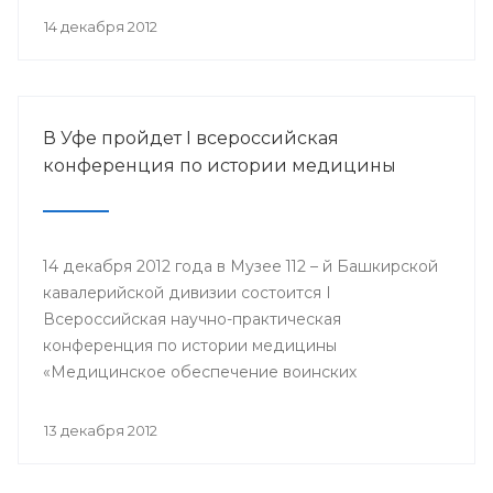
организации Башкортостана профсоюза
14 декабря 2012
работников здравоохранения РФ Павел Зырянов
и другие.
В Уфе пройдет I всероссийская
конференция по истории медицины
14 декабря 2012 года в Музее 112 – й Башкирской
кавалерийской дивизии состоится I
Всероссийская научно-практическая
конференция по истории медицины
«Медицинское обеспечение воинских
подразделений в годы Великой Отечественной
войны».
13 декабря 2012