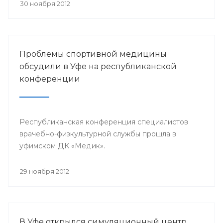
претендента по 23 номинациям из 40
30 ноября 2012
предложенных.
Проблемы спортивной медицины
обсудили в Уфе на республиканской
конференции
Республиканская конференция специалистов
врачебно-физкультурной службы прошла в
уфимском ДК «Медик».
29 ноября 2012
В Уфе открылся симуляционный центр