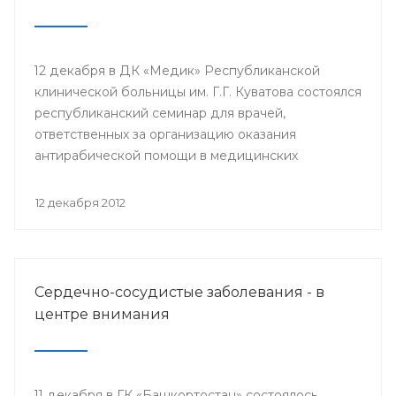
12 декабря в ДК «Медик» Республиканской
клинической больницы им. Г.Г. Куватова состоялся
республиканский семинар для врачей,
ответственных за организацию оказания
антирабической помощи в медицинских
организациях республики. Мероприятие
организовано Минздравом РБ с целью
12 декабря 2012
совершенствования антирабической помощи
населению Башкортостана.
Сердечно-сосудистые заболевания - в
центре внимания
11 декабря в ГК «Башкортостан» состоялось