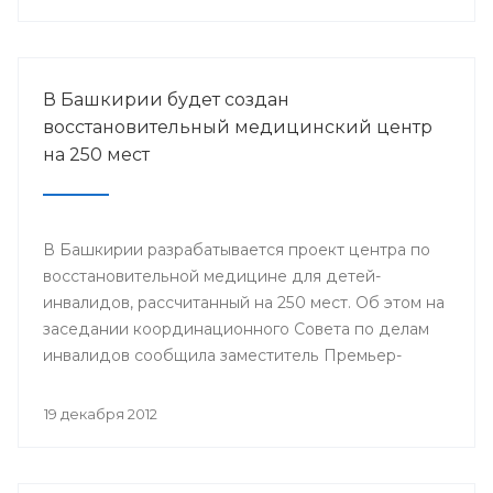
городов Стерлитамак, Салават, Ишимбай, Мелеуз,
Кумертау, а также Кугарчинского, Федоровского и
Стерлибашевского районов республики.
В Башкирии будет создан
восстановительный медицинский центр
на 250 мест
В Башкирии разрабатывается проект центра по
восстановительной медицине для детей-
инвалидов, рассчитанный на 250 мест. Об этом на
заседании координационного Совета по делам
инвалидов сообщила заместитель Премьер-
министра Правительства Республики
Башкортостан Лилия Гумерова.
19 декабря 2012