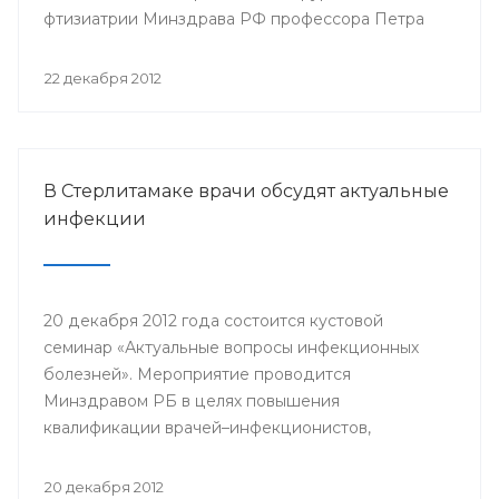
фтизиатрии Минздрава РФ профессора Петра
Яблонского пройдет 24-25 января года в клинике
БГМУ.
22 декабря 2012
В Стерлитамаке врачи обсудят актуальные
инфекции
20 декабря 2012 года состоится кустовой
семинар «Актуальные вопросы инфекционных
болезней». Мероприятие проводится
Минздравом РБ в целях повышения
квалификации врачей–инфекционистов,
терапевтов, педиатров, врачей общей практики,
врачей станций скорой медицинской помощи
20 декабря 2012