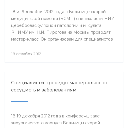
18 и 19 декабря 2012 года в Больнице скорой
медицинской помощи (БСМП) специалисты НИИ
цереброваскулярной патологии и инсульта
РНИМУ им. Н.И. Пирогова из Москвы проводят
мастер-класс. Он организован для специалистов
мультидисциплинарных бригад Региональных
сосудистых центров и первичных сосудистых
18 декабря 2012
отделений республики с целью повышения
уровня профессионального мастерства,
обеспечения преемственности в оказании
медицинской помощи населению.
Специалисты проведут мастер-класс по
сосудистым заболеваниям
18-19 декабря 2012 года в конференц-зале
хирургического корпуса Больницы скорой