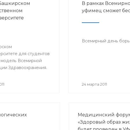
 Башкирском
В рамках Всемирно
ственном
уфимец сможет бес
ерситете
Всемирный день борьб
рском
рситете для студентов
 модель Всемирной
ции Здравоохранения.
011
24 марта 2011
логических
Медицинский фору
«Здоровый образ жи
будет проведен в Уф