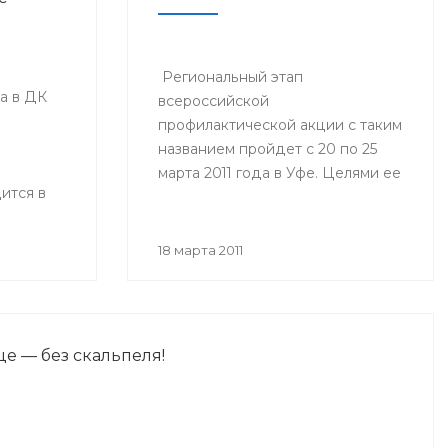
Региональный этап
да в ДК
всероссийской
профилактической акции с таким
названием пройдет с 20 по 25
марта 2011 года в Уфе. Целями ее
ится в
являются снижение
6-й раз.
заболеваемости вирусными
инфекциями, профилактика и
18 марта 2011
общее улучшение здоровья
населения России.
е — без скальпеля!