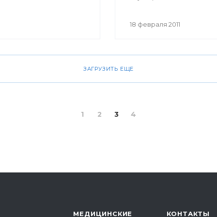
медицинских учрежден
Республики Башкортост
18 февраля 2011
ЗАГРУЗИТЬ ЕЩЕ
1
2
3
4
МЕДИЦИНСКИЕ
КОНТАКТЫ