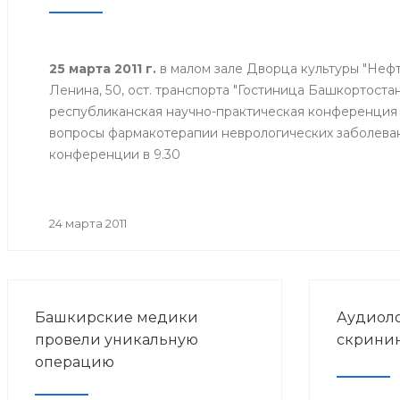
России.
25 марта 2011 г.
в малом зале Дворца культуры "Нефтян
Ленина, 50, ост. транспорта "Гостиница Башкортостан
республиканская научно-практическая конференция 
вопросы фармакотерапии неврологических заболеван
конференции в 9.30
24 марта 2011
Башкирские медики
Аудиол
провели уникальную
скринин
операцию