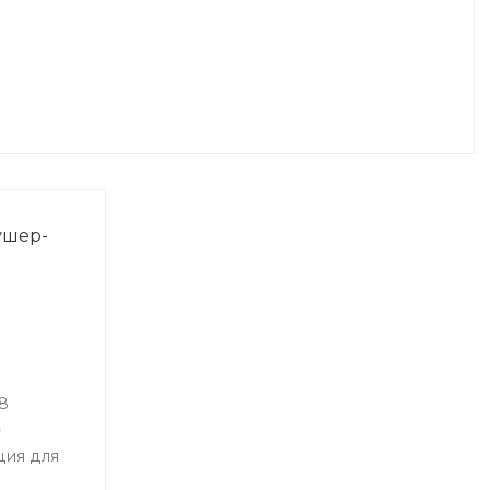
ушер-
8
-
ция для