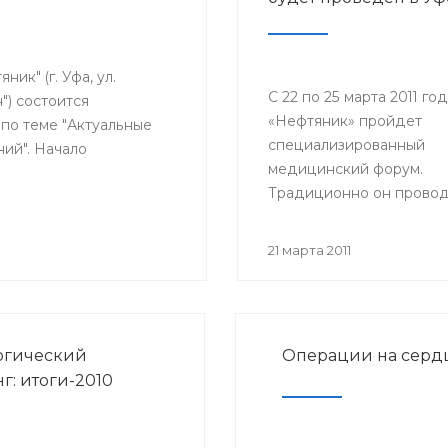
ик" (г. Уфа, ул.
С 22 по 25 марта 2011 го
") состоится
«Нефтяник» пройдет
по теме "Актуальные
специализированный
ий". Начало
медицинский форум.
Традиционно он провод
Уфе, в этом году уже в 1
21 марта 2011
огический
Операции на сердц
г: итоги-2010