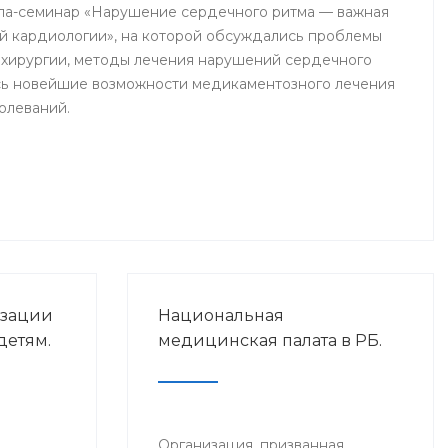
ла-семинар «Нарушение сердечного ритма — важная
й кардиологии», на которой обсуждались проблемы
хирургии, методы лечения нарушений сердечного
сь новейшие возможности медикаментозного лечения
олеваний.
изации
Национальная
детям.
медицинская палата в РБ.
Организация, призванная