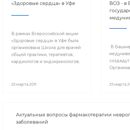
«Здоровые сердца» в Уфе
ВОЗ - в
государ
медунив
В рамках Всероссийской акции
«Здоровые сердца» в Уфе была
В Башки
организована Школа для врачей
медуниве
общей практики, терапевтов,
создадут
кардиологов и эндокринологов;
Организа
специалисты смогли прослушать
лекции о новейших методах
профилактики сердечно-
25 марта 2011
25 марта 2
сосудистых заболеваний,
обсудить важнейшие вопросы,
связанные с заболеваниями
сердца, а также
Актуальные вопросы фармакотерапии невро
проконсультироваться с
заболеваний
ведущими кардиологами