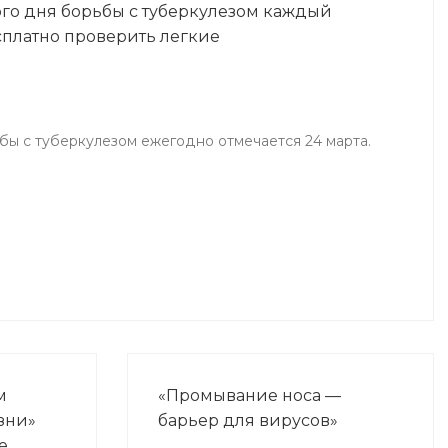
го дня борьбы с туберкулезом каждый
Цель конкурса — пропаганда
платно проверить легкие
здорового образа жизни и
установление трезвости на селе,
стимулирование и активизация
местных органов
ы с туберкулезом ежегодно отмечается 24 марта.
самоуправления.
м
«Промывание носа —
зни»
барьер для вирусов»
е