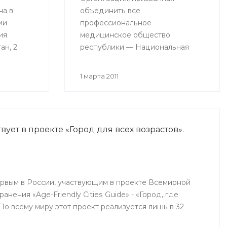
на в
объединить все
ии
профессиональное
ия
медицинское общество
ан, 2
республики — Национальная
им
медицинская палата (НМП),
начала свою работу в
1 марта 2011
ой
Башкортостане.
вует в проекте «Город для всех возрастов».
ервым в России, участвующим в проекте Всемирной
нения «Age-Friendly Cities Guide» - «Город, где
. По всему миру этот проект реализуется лишь в 32