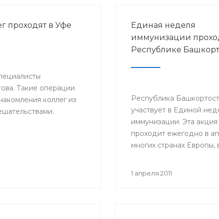
г проходят в Уфе
Единая неделя
иммунизации прохо
Республике Башкорт
пециалисты
това. Такие операции
Республика Башкортос
накомления коллег из
участвует в Единой нед
ешательствами.
иммунизации. Эта акция
проходит ежегодно в ап
многих странах Европы, 
числе и в России.
1 апреля 2011