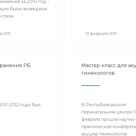
можения за 2010 год -
ция была проведена
ством
ранения Республики
стан 25 февраля 2011
 2011
21 февраля 2011
хранения РБ
Мастер-класс для ак
гинекологов.
011-2012 годы был
В Республиканском
перинатальном центре 1
февраля прошла научно
практическая конферен
акушер-гинекологов