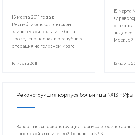
15 марта
16 марта 2011 года в
здравоох
Республиканской детской
развития
клинической больнице была
видеоко
проведена первая в республике
Москвой 
операция на головном мозге.
обсуждал
Нейрохирургами больницы был
слуха у д
прооперирован
аудиолог
16 марта 2011
15 марта 20
тринадцатилетний ребенок, с
прошедши
рождения страдающий
эпилепсией.
Реконструкция корпуса больницы №13 г.Уфы 
Завершилась реконструкция корпуса оториноларинг
Городской клинической больницы №13.