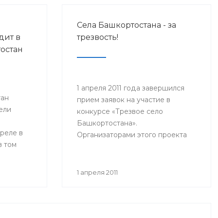
Села Башкортостана - за
дит в
трезвость!
остан
1 апреля 2011 года завершился
тан
прием заявок на участие в
ели
конкурсе «Трезвое село
Башкортостана».
реле в
Организаторами этого проекта
в том
выступают общественное
движение «Трезвый
Башкортостан», Министерство
1 апреля 2011
молодежной политики и спорта
РБ, Министерство
здравоохранения РБ, Исполком
Всемирного Курултая башкир.