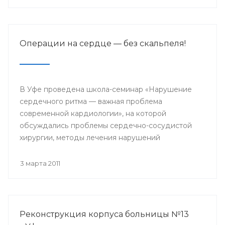
Операции на сердце — без скальпеля!
В Уфе проведена школа-семинар «Нарушение
сердечного ритма — важная проблема
современной кардиологии», на которой
обсуждались проблемы сердечно-сосудистой
хирургии, методы лечения нарушений
сердечного ритма, рассматривались новейшие
возможности медикаментозного лечения
3 марта 2011
кардиологических заболеваний.
Реконструкция корпуса больницы №13