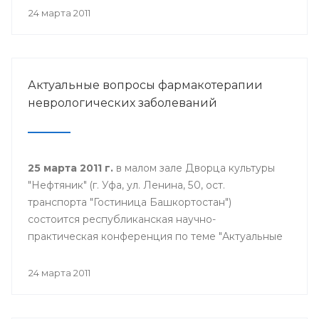
24 марта 2011
Актуальные вопросы фармакотерапии
неврологических заболеваний
25 марта 2011 г.
в малом зале Дворца культуры
"Нефтяник" (г. Уфа, ул. Ленина, 50, ост.
транспорта "Гостиница Башкортостан")
состоится республиканская научно-
практическая конференция по теме "Актуальные
вопросы фармакотерапии неврологических
заболеваний". Начало конференции в 9.30
24 марта 2011