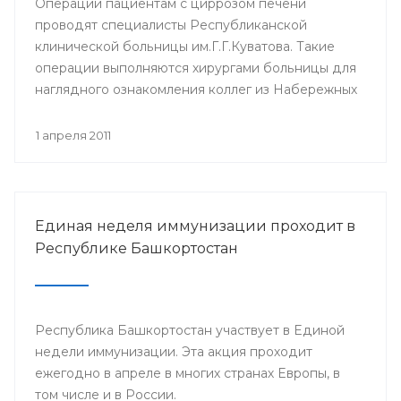
Операции пациентам с циррозом печени
проводят специалисты Республиканской
клинической больницы им.Г.Г.Куватова. Такие
операции выполняются хирургами больницы для
наглядного ознакомления коллег из Набережных
Челнов с такого рода оперативными
вмешательствами.
1 апреля 2011
Единая неделя иммунизации проходит в
Республике Башкортостан
Республика Башкортостан участвует в Единой
недели иммунизации. Эта акция проходит
ежегодно в апреле в многих странах Европы, в
том числе и в России.