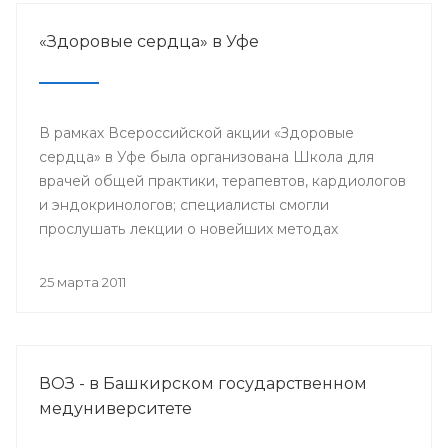
трезвости на селе, стимулирование и активизация
местных органов самоуправления.
«Здоровые сердца» в Уфе
В рамках Всероссийской акции «Здоровые
сердца» в Уфе была организована Школа для
врачей общей практики, терапевтов, кардиологов
и эндокринологов; специалисты смогли
прослушать лекции о новейших методах
профилактики сердечно-сосудистых
заболеваний, обсудить важнейшие вопросы,
25 марта 2011
связанные с заболеваниями сердца, а также
проконсультироваться с ведущими кардиологами
России.
ВОЗ - в Башкирском государственном
медуниверситете