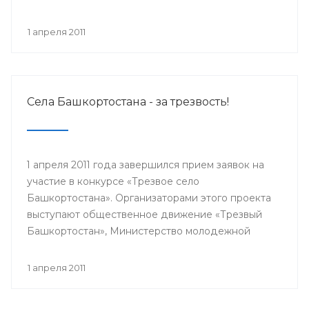
1 апреля 2011
Села Башкортостана - за трезвость!
1 апреля 2011 года завершился прием заявок на
участие в конкурсе «Трезвое село
Башкортостана». Организаторами этого проекта
выступают общественное движение «Трезвый
Башкортостан», Министерство молодежной
политики и спорта РБ, Министерство
здравоохранения РБ, Исполком Всемирного
1 апреля 2011
Курултая башкир. Цель конкурса — пропаганда
здорового образа жизни и установление