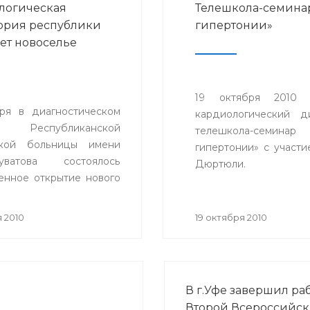
логическая
Телешкола-семина
ория республики
гипертонии»
ет новоселье
19 октября 2010 
ря в диагностическом
кардиологический д
е Республиканской
телешкола-семина
ской больницы имени
гипертонии» с участи
уватова состоялось
Дюртюли.
енное открытие нового
ия иммунологической
рии, соответствующего
 2010
19 октября 2010
ременным требованиям
там.
В г.Уфе завершил ра
Второй Всероссийск