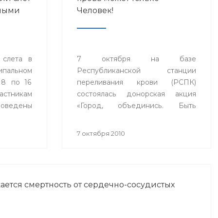
рными
Человек!
 слета в
7 октября на базе
альном
Республиканской станции
 8 по 16
переливания крови (РСПК)
стникам
состоялась донорская акция
ведены
«Город, объединись. Быть
нятия и
здоровым и сдать кровь может
имплантов
только Человек!».
7 октября 2010
иологами
ермании,
ГУ НКЦ
ается смертность от сердечно-сосудистых
.Москвы и
па.