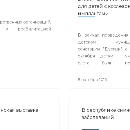
для детей с кохлеа
имплантами
рственных организаций,
и и реабилитацией
В рамках проведения
детском муницип
санатории "Дуслык" с
октября детям - уча
слета были про
индивидуальные за
настройки кохлеарных 
8 октября 2010
специалистами
сурдопедагогами, ауд
из Великобритании, Г
специалистами Ф
ская выставка
В республике сниж
оториноларингологии г
заболеваний
Адвенсет Бионикс Евро