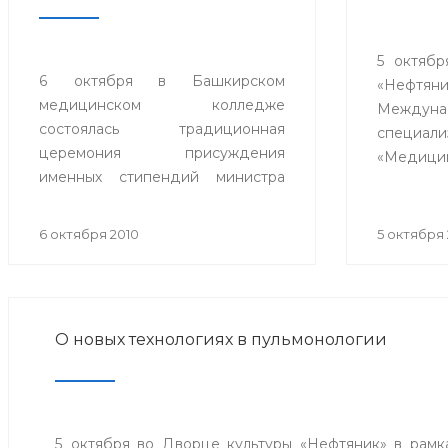
5 октябр
6 октября в Башкирском
«Нефтя
медицинском колледже
Междуна
состоялась традиционная
специал
церемония присуждения
«Медицин
именных стипендий министра
Организ
здравоохранения Республики
выступ
Башкортостан. В торжественной
здравоо
6 октября 2010
5 октября 
обстановке Андрей Евсюков
Башкорт
вручил 20 студентам из восьми
центр 
медицинских колледжей
«Медт
республики дипломы о
содей
О новых технологиях в пульмонологии
присуждении стипендии.
промы
республи
5 октября во Дворце культуры «Нефтяник» в рам