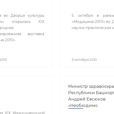
я во Дворце культуры
5 октября в рамка
ник» открылась XIX
«Медицина-2010» во 
родная
научно-практическая 
изированная выставка
а-2010».
аторами мероприятия
или Министерство
хранения Республики
2010
5 октября 2010
остан, Выставочный
«БашЭКСПО», ГУП
ехника» РБ при
ствии Торгово-
Министр здравоохр
шленной палаты
Республики Башкорт
ки.
Андрей Евсюков:
«Необходимо
неукоснительное
ках XIX Международной