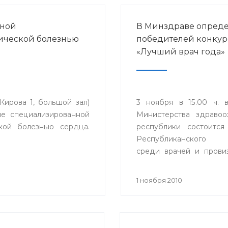
нной
В Минздраве опреде
ической болезнью
победителей конкур
«Лучший врач года»
Кирова 1, большой зал)
3 ноября в 15.00 ч. 
ие специализированной
Министерства здравоо
кой болезнью сердца.
республики состоится 
Республиканского к
среди врачей и прови
звание «Лучший врач
Республике Башкорт
1 ноября 2010
2010 году.