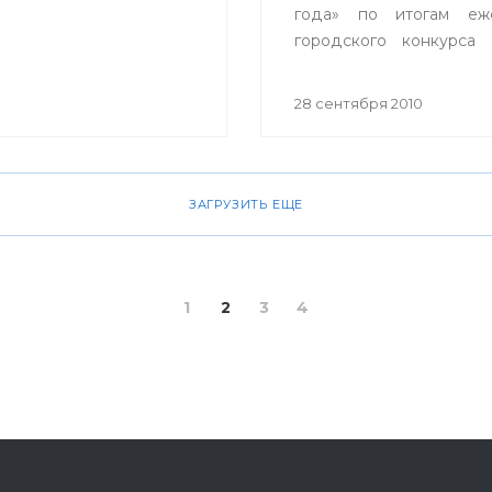
года» по итогам еже
городского конкурса
врач – 2010». В этот 
заслуженные награды 
28 сентября 2010
20 лучших врачей горо
по традиции кон
проходящего в столице
в девятый раз, один
ЗАГРУЗИТЬ ЕЩЕ
получил ключи от двух
квартиры.
1
2
3
4