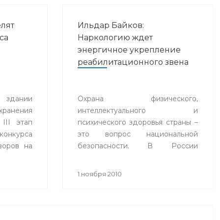
лят
Ильдар Байков:
са
Наркологию ждет
энергичное укрепление
реабилитационного звена
в здании
Охрана физического,
хранения
интеллектуального и
III этап
психического здоровья страны –
онкурса
это вопрос национальной
зоров на
безопасности. В России
 года» в
примерно 2,5 миллиона
остан в
наркоманов (по некоторым
1 ноября 2010
оценкам общее число
наркозависимых в нашей стране
приближается к 9 миллионам
человек).