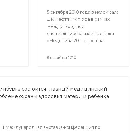
ых
5 октября 2010 года в малом зале
ДК Нефтяник г. Уфа в рамках
Международной
специализированной выставки
«Медицина 2010» прошла
Республиканская научно-
практическая конференция
5 октября 2010
«Актуальные вопросы
кардиологии».
ринбурге состоится главный медицинский
роблеме охраны здоровья матери и ребенка
я II Международная выставка-конференция по