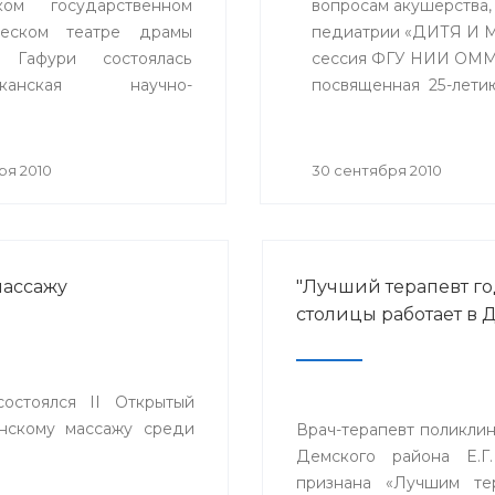
ком государственном
вопросам акушерства, 
ческом театре драмы
педиатрии «ДИТЯ И М
 Гафури состоялась
сессия ФГУ НИИ ОММ 
ликанская научно-
посвященная 25-лети
ческая конференция
альные вопросы
ионной патологии»,
ря 2010
30 сентября 2010
енная 100-летию
ионной клинической
 №4 города Уфы.
массажу
"Лучший терапевт го
столицы работает в 
остоялся II Открытый
нскому массажу среди
Врач-терапевт поликли
Демского района Е.Г.
признана «Лучшим те