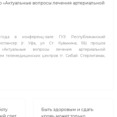
р «Актуальные вопросы лечения артериальной
года в конференц-зале ГУЗ Республиканский
испансер (г. Уфа, ул. Ст. Кувыкина, 96) прошла
р «Актуальные вопросы лечения артериальной
ем телемедицинских центров гг. Сибай. Стерлитамак,
боту
Быть здоровым и сдать
ий слет
кровь может только