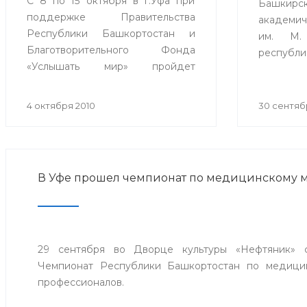
С 8 по 15 октября в г.Уфа при
Башкирс
поддержке Правительства
академи
Республики Башкортостан и
им. М.
Благотворительного Фонда
респуб
«Услышать мир» пройдет
практи
ежегодный Всероссийский слет
«Акту
детей после кохлеарной
инфекц
4 октября 2010
30 сентяб
имплантации.
посвящ
инфекц
больницы
В Уфе прошел чемпионат по медицинскому 
29 сентября во Дворце культуры «Нефтяник» с
Чемпионат Республики Башкортостан по медици
профессионалов.