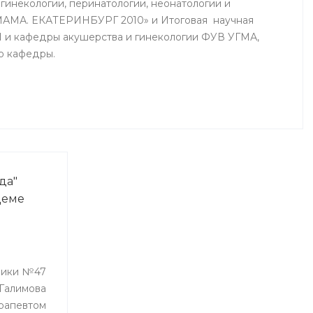
гинекологии, перинатологии, неонатологии и
АМА. ЕКАТЕРИНБУРГ 2010» и Итоговая научная
и кафедры акушерства и гинекологии ФУВ УГМА,
ю кафедры.
да"
Деме
ники №47
Галимова
рапевтом