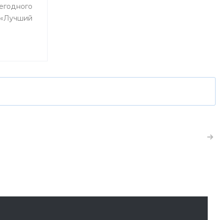
годного
 «Лучший
день свои
получили
да Уфы, и
курса,
 вот уже
 из них
комнатной