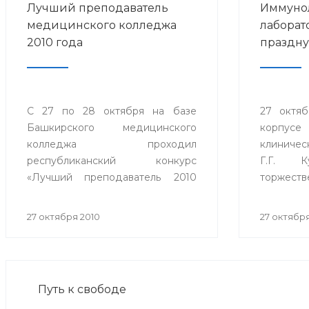
Лучший преподаватель
Иммуно
медицинского колледжа
лаборат
2010 года
праздну
С 27 по 28 октября на базе
27 октяб
Башкирского медицинского
корпус
колледжа проходил
клиниче
республиканский конкурс
Г.Г. К
«Лучший преподаватель 2010
торжеств
года» государственных
помещен
автономных образовательных
лаборато
27 октября 2010
27 октября
учреждений среднего
всем сов
профессионального образования
и стандар
Министерства здравоохранения
Республики Башкортостан.
Путь к свободе