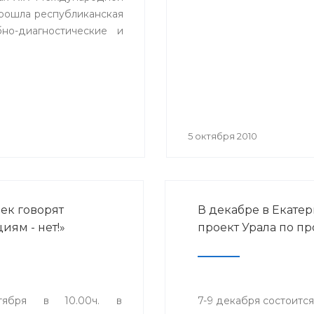
выполнение основн
прошла республиканская
положений
но-диагностические и
антинаркотической
Стратегии»
5 октября 2010
ек говорят
В декабре в Екате
иям - нет!»
проект Урала по п
тября в 10.00ч. в
7-9 декабря состоитс