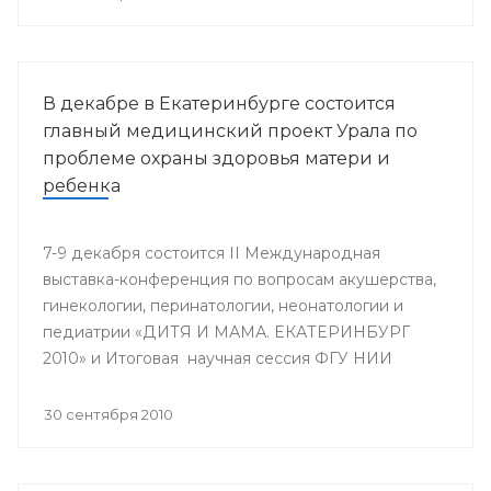
В декабре в Екатеринбурге состоится
главный медицинский проект Урала по
проблеме охраны здоровья матери и
ребенка
7-9 декабря состоится II Международная
выставка-конференция по вопросам акушерства,
гинекологии, перинатологии, неонатологии и
педиатрии «ДИТЯ И МАМА. ЕКАТЕРИНБУРГ
2010» и Итоговая научная сессия ФГУ НИИ
ОММ и кафедры акушерства и гинекологии ФУВ
УГМА, посвященная 25-летию кафедры.
30 сентября 2010