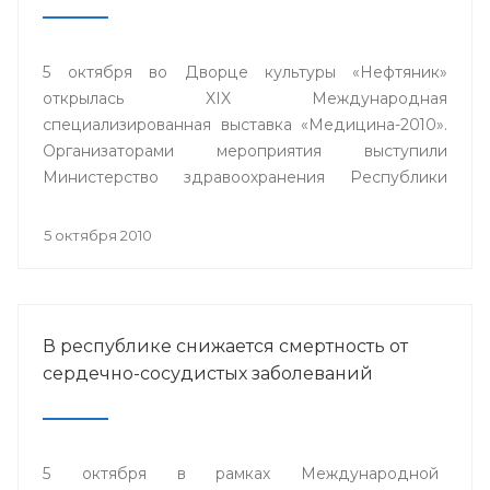
5 октября во Дворце культуры «Нефтяник»
открылась XIX Международная
специализированная выставка «Медицина-2010».
Организаторами мероприятия выступили
Министерство здравоохранения Республики
Башкортостан, Выставочный центр «БашЭКСПО»,
ГУП «Медтехника» РБ при содействии Торгово-
5 октября 2010
промышленной палаты республики.
В республике снижается смертность от
сердечно-сосудистых заболеваний
5 октября в рамках Международной