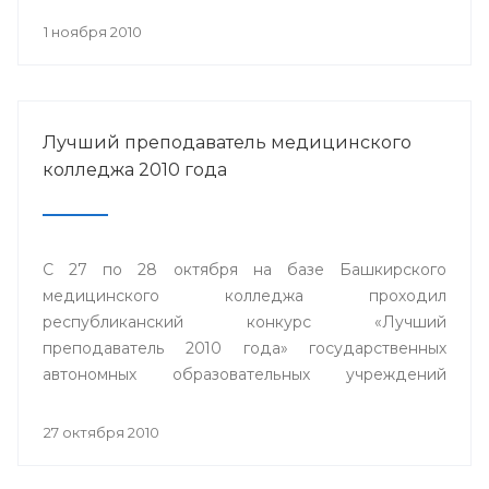
1 ноября 2010
Лучший преподаватель медицинского
колледжа 2010 года
С 27 по 28 октября на базе Башкирского
медицинского колледжа проходил
республиканский конкурс «Лучший
преподаватель 2010 года» государственных
автономных образовательных учреждений
среднего профессионального образования
Министерства здравоохранения Республики
27 октября 2010
Башкортостан.