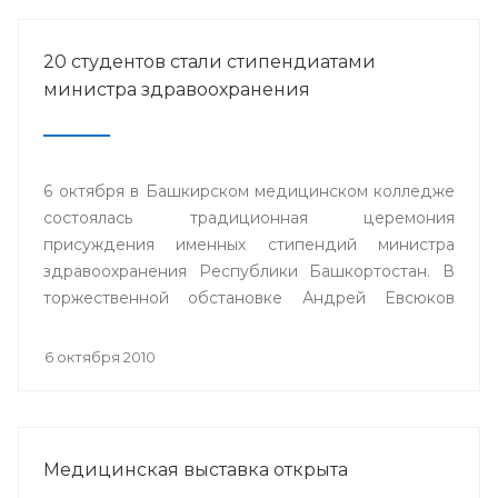
20 студентов стали стипендиатами
министра здравоохранения
6 октября в Башкирском медицинском колледже
состоялась традиционная церемония
присуждения именных стипендий министра
здравоохранения Республики Башкортостан. В
торжественной обстановке Андрей Евсюков
вручил 20 студентам из восьми медицинских
колледжей республики дипломы о присуждении
6 октября 2010
стипендии.
Медицинская выставка открыта