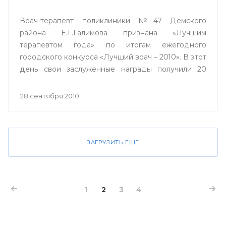
Врач-терапевт поликлиники №47 Демского
района Е.Г.Галимова признана «Лучшим
терапевтом года» по итогам ежегодного
городского конкурса «Лучший врач – 2010». В этот
день свои заслуженные награды получили 20
лучших врачей города Уфы, и по традиции
конкурса, проходящего в столице вот уже в
28 сентября 2010
девятый раз, один из них получил ключи от
двухкомнатной квартиры.
ЗАГРУЗИТЬ ЕЩЕ
1
2
3
4