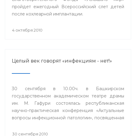
пройдет ежегодный Всероссийский слет детей
после кохлеарной имплантации.
4 октября 2010
Целый век говорят «инфекциям - нет!»
30 сентября в 10.00ч. в Башкирском
государственном академическом театре драмы
им. М. Гафури состоялась республиканская
научно-практическая конференция «Актуальные
вопросы инфекционной патологии», посвященная
100-летию инфекционной клинической больницы
№4 города Уфы.
30 сентября 2010