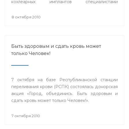
кохлеарных имплантов специалистами
сурдопедагогами, аудиологами из
Великобритании, Германии, специалистами ФГУ
8 октября 2010
НКЦ оториноларингологии г.Москвы и Адвенсет
Бионикс Европа.
Быть здоровым и сдать кровь может
только Человек!
7 октября на базе Республиканской станции
переливания крови (РСПК) состоялась донорская
акция «Город, объединись. Быть здоровым и
сдать кровь может только Человек!».
7 октября 2010