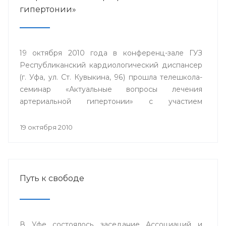
гипертонии»
19 октября 2010 года в конференц-зале ГУЗ
Республиканский кардиологический диспансер
(г. Уфа, ул. Ст. Кувыкина, 96) прошла телешкола-
семинар «Актуальные вопросы лечения
артериальной гипертонии» с участием
телемедицинских центров гг. Сибай.
Стерлитамак, Дюртюли.
19 октября 2010
Путь к свободе
В Уфе состоялось заседание Ассоциаций и