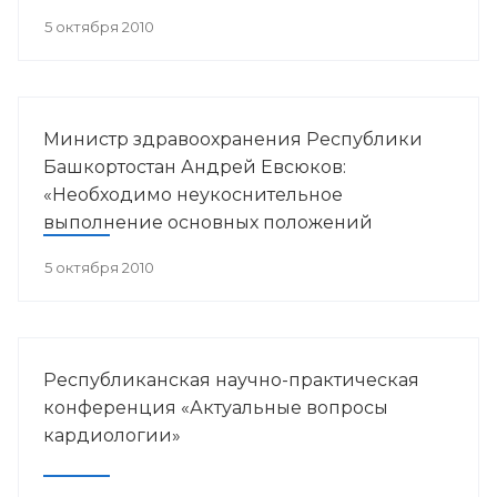
в пульмонологии».
5 октября 2010
Министр здравоохранения Республики
Башкортостан Андрей Евсюков:
«Необходимо неукоснительное
выполнение основных положений
антинаркотической Стратегии»
5 октября 2010
Республиканская научно-практическая
конференция «Актуальные вопросы
кардиологии»