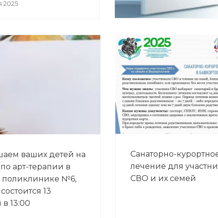
я 2025
Санаторно-курортно
аем ваших детей на
лечение для участн
 по арт-терапии в
СВО и их семей
 поликлинике №6,
состоится 13
в 13:00