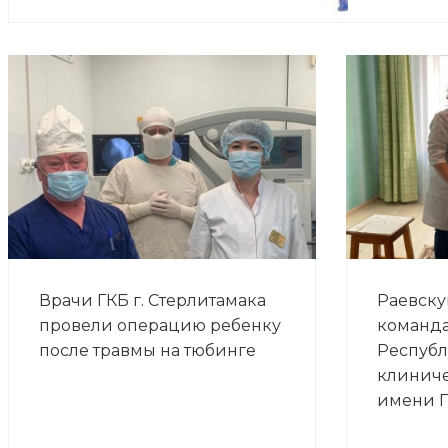
Врачи ГКБ г. Стерлитамака
Раевску
провели операцию ребенку
команда
после травмы на тюбинге
Респуб
клинич
имени Г.