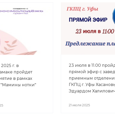
23 июля в 11.00 прой
2025 г. в
прямой эфир с зав
амаке пройдет
приемным отделен
ятие в рамках
ГКПЦ г. Уфы Хасано
 "Мамины нотки"
Эдуардом Халилови
21 июля 2025
25