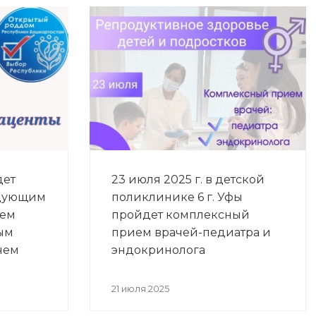
дет
23 июля 2025 г. в детской
едующим
поликлинике 6 г. Уфы
ием
пройдет комплексный
вым
прием врачей-педиатра и
чем
эндокринолога
21 июля 2025