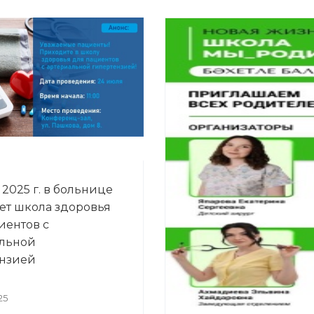
2025 г. в больнице
ет школа здоровья
иентов с
льной
нзией
25