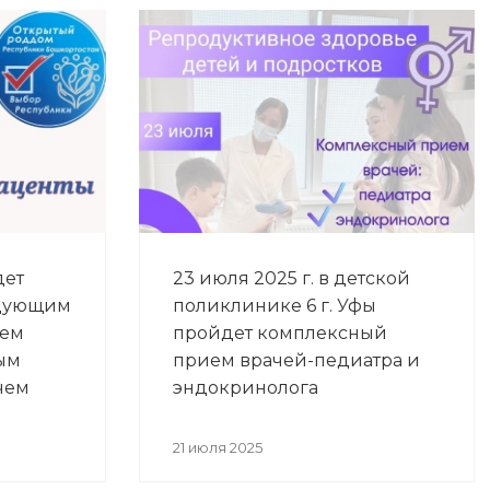
дет
23 июля 2025 г. в детской
едующим
поликлинике 6 г. Уфы
ием
пройдет комплексный
вым
прием врачей-педиатра и
чем
эндокринолога
21 июля 2025