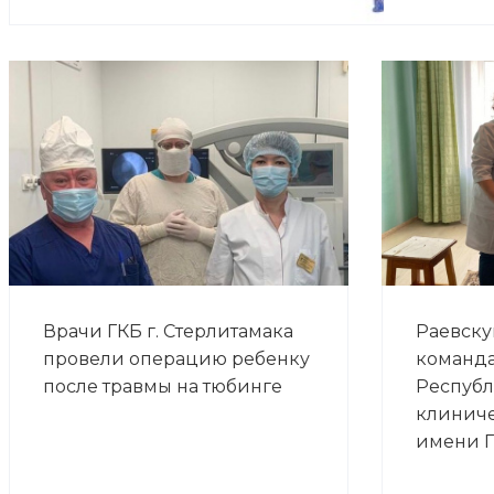
Врачи ГКБ г. Стерлитамака
Раевску
провели операцию ребенку
команда
после травмы на тюбинге
Респуб
клинич
имени Г.