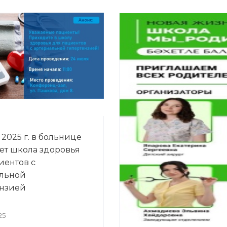
2025 г. в больнице
ет школа здоровья
иентов с
льной
нзией
25