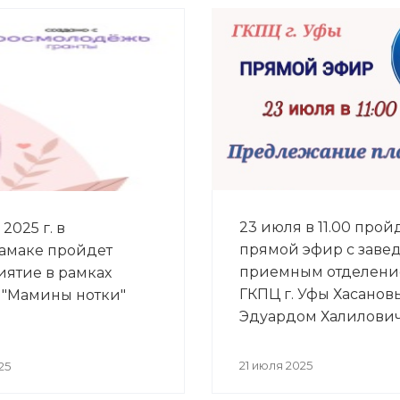
23 июля в 11.00 прой
2025 г. в
прямой эфир с зав
амаке пройдет
приемным отделен
ятие в рамках
ГКПЦ г. Уфы Хасано
 "Мамины нотки"
Эдуардом Халилови
21 июля 2025
25