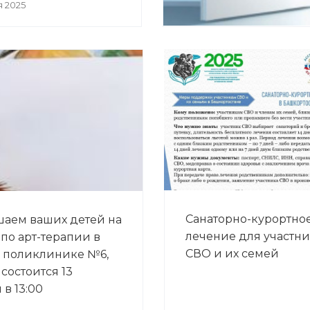
я 2025
Санаторно-курортно
аем ваших детей на
лечение для участн
 по арт-терапии в
СВО и их семей
 поликлинике №6,
состоится 13
в 13:00