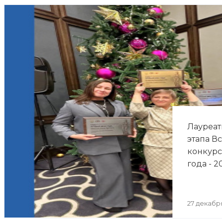
Лауреат
этапа В
конкурс
года - 2
27 декабр