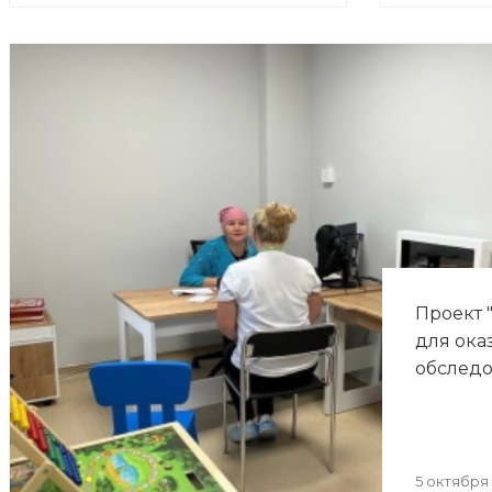
Проект 
для ока
обследо
5 октября