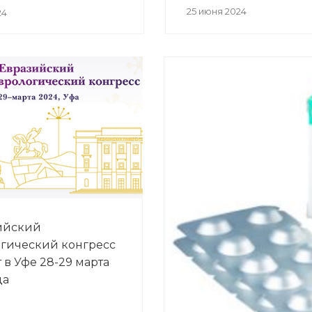
25 июня 2024
24
зийский
гический конгресс
 в Уфе 28-29 марта
да