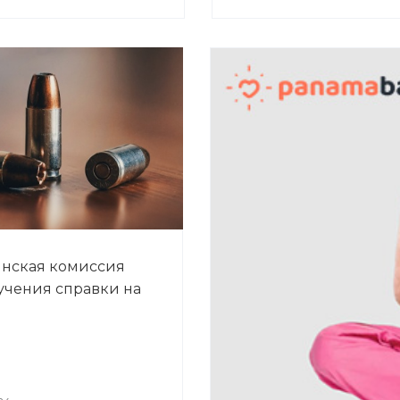
нская комиссия
учения справки на