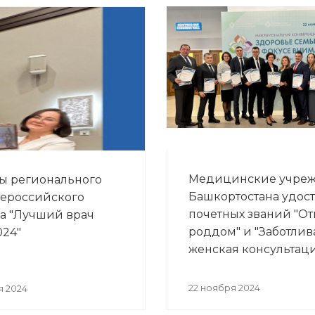
Медицинские учре
ы регионального
Башкортостана удос
сероссийского
почетных званий "О
а "Лучший врач
роддом" и "Заботлив
024"
женская консультац
22 ноября 2024
я 2024