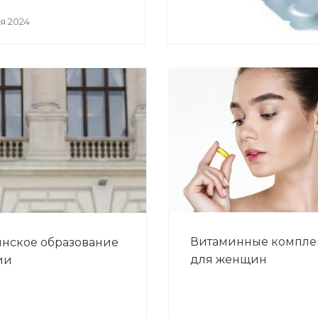
я 2024
Витаминные компле
нское образование
для женщин
ии