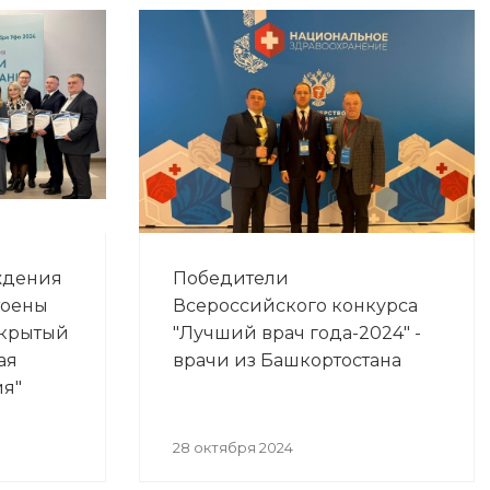
ждения
Победители
тоены
Всероссийского конкурса
ткрытый
"Лучший врач года-2024" -
ая
врачи из Башкортостана
ия"
28 октября 2024