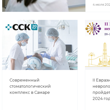
4 июля 20
Современный
II Евра
стоматологический
невроло
комплекс в Самаре
пройдет
2024 го