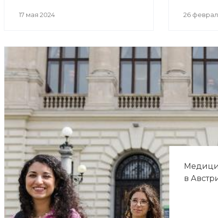
17 мая 2024
26 феврал
Медици
в Австр