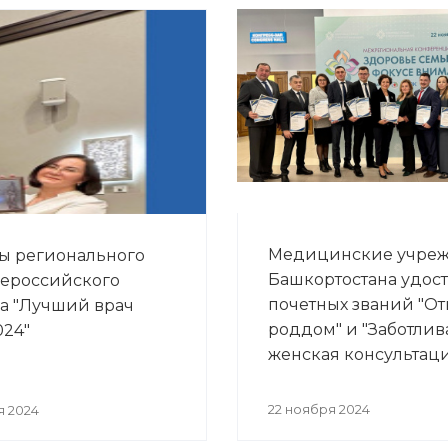
Медицинские учре
ы регионального
Башкортостана удос
сероссийского
почетных званий "О
а "Лучший врач
роддом" и "Заботлив
024"
женская консультац
22 ноября 2024
я 2024