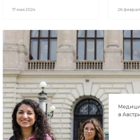
17 мая 2024
26 феврал
Медици
в Австр