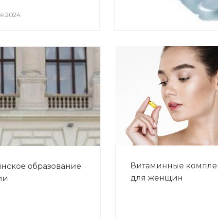
я 2024
Витаминные компле
нское образование
для женщин
ии