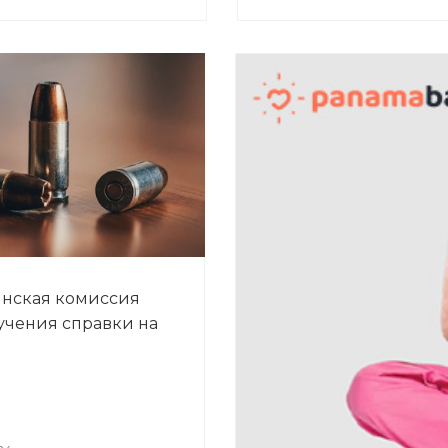
нская комиссия
учения справки на