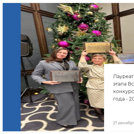
Лауреат
этапа В
конкурс
года - 2
27 декабр