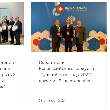
ждения
Победители
тоены
Всероссийского конкурса
ткрытый
"Лучший врач года-2024" -
ая
врачи из Башкортостана
ия"
28 октября 2024