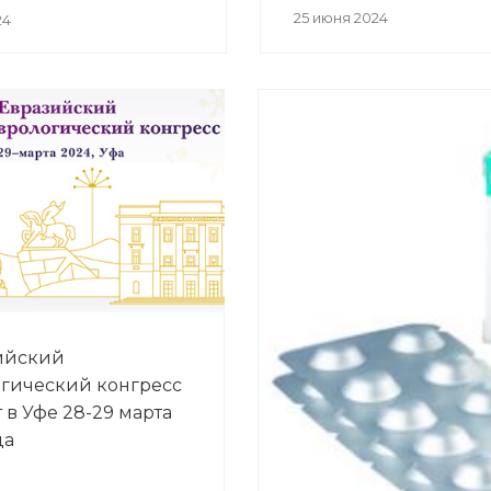
25 июня 2024
24
зийский
гический конгресс
 в Уфе 28-29 марта
да