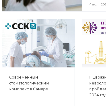
4 июля 20
Современный
II Евра
стоматологический
невроло
комплекс в Самаре
пройдет
2024 го