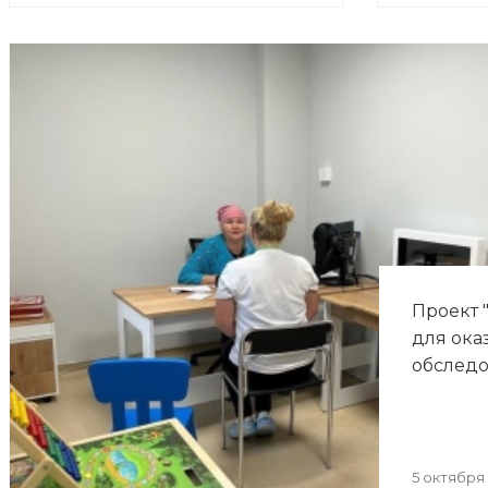
Проект 
для ока
обследо
5 октября