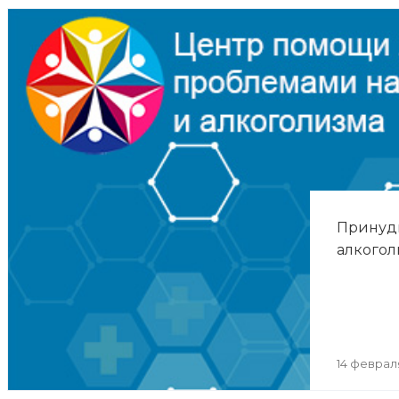
Принуд
алкогол
14 феврал