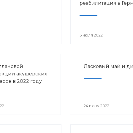
реабилитация в Гер
5 июля 2022
плановой
Ласковый май и д
екции акушерских
аров в 2022 году
22
24 июня 2022