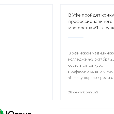
В Уфе пройдет конк
профессионального
мастерства «Я – акуш
В Уфимском медицинск
колледже 4-5 октября 2
состоится конкурс
профессионального мас
«Я – акушерка!» среди 
средних медицинских и
фармацевтических
28 сентября 2022
образовательных орган
Приволжского федерал
округа.