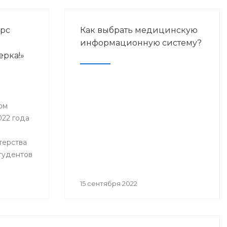
урс
Как выбрать медицинскую
информационную систему?
ерка!»
ом
022 года
терства
студентов
15 сентября 2022
изаций
ьного