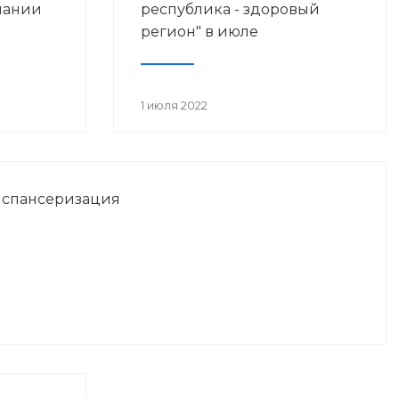
мании
республика - здоровый
регион" в июле
1 июля 2022
испансеризация