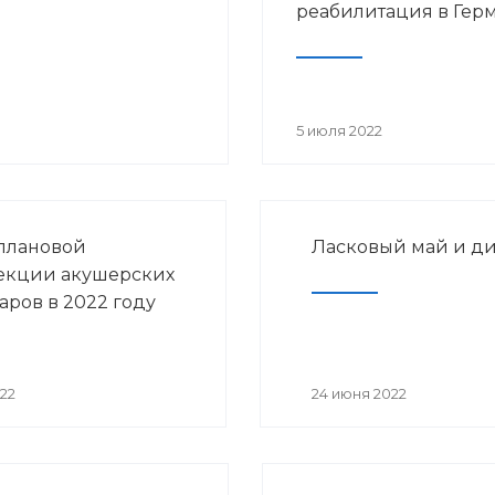
реабилитация в Гер
5 июля 2022
плановой
Ласковый май и д
екции акушерских
аров в 2022 году
22
24 июня 2022