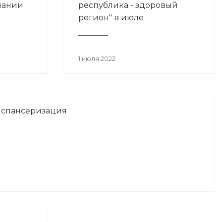
мании
республика - здоровый
регион" в июле
1 июля 2022
испансеризация