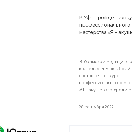
В Уфе пройдет конк
профессионального
мастерства «Я – акуш
В Уфимском медицинск
колледже 4-5 октября 2
состоится конкурс
профессионального мас
«Я – акушерка!» среди 
средних медицинских и
фармацевтических
28 сентября 2022
образовательных орган
Приволжского федерал
округа.