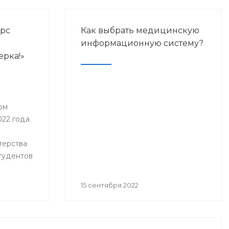
урс
Как выбрать медицинскую
информационную систему?
ерка!»
ом
022 года
терства
студентов
15 сентября 2022
изаций
ьного