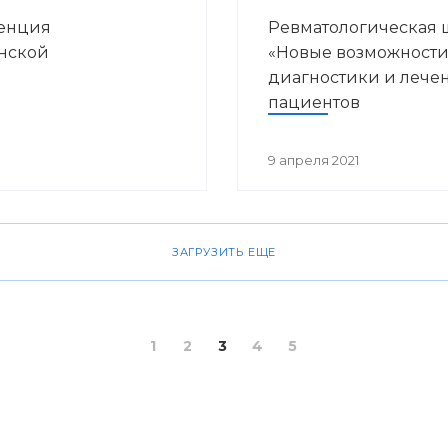
ренция
Ревматологическая 
нской
«Новые возможност
диагностики и лече
пациентов
ревматологического
профиля»
9 апреля 2021
ЗАГРУЗИТЬ ЕЩЕ
1
2
3
4
5