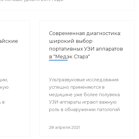
Современная диагностика:
айские
широкий выбор
портативных УЗИ аппаратов
в "Медэк Старз"
ии,
Ультразвуковые исследования
скую
успешно применяются в
медицине уже более полувека.
 в
УЗИ-аппараты играют важную
роль в обнаружении патологий
внутренних органов,
способствуют своевременной и
28 апреля 2021
точной постановке диагноза, что