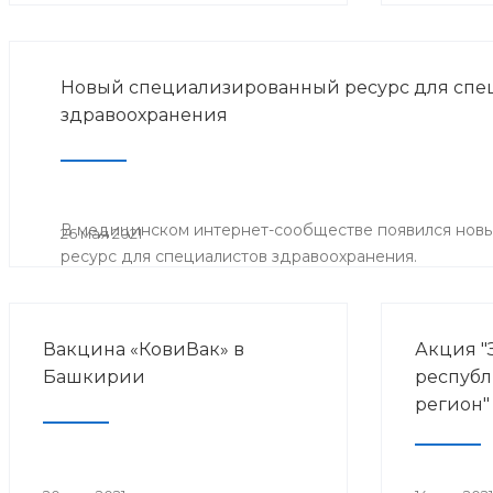
Новый специализированный ресурс для спе
здравоохранения
В медицинском интернет-сообществе появился нов
26 мая 2021
ресурс для специалистов здравоохранения.
Вакцина «КовиВак» в
Акция "
Башкирии
республ
регион"