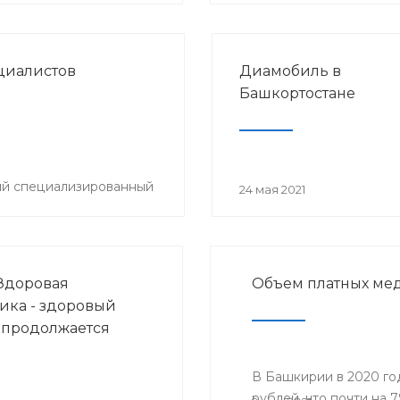
циалистов
Диамобиль в
Башкортостане
ый специализированный
24 мая 2021
Здоровая
Объем платных мед
ика - здоровый
 продолжается
В Башкирии в 2020 го
рублей, что почти на 