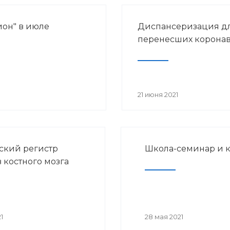
ион" в июле
Диспансеризация д
перенесших корона
21 июня 2021
ский регистр
Школа-семинар и 
 костного мозга
1
28 мая 2021