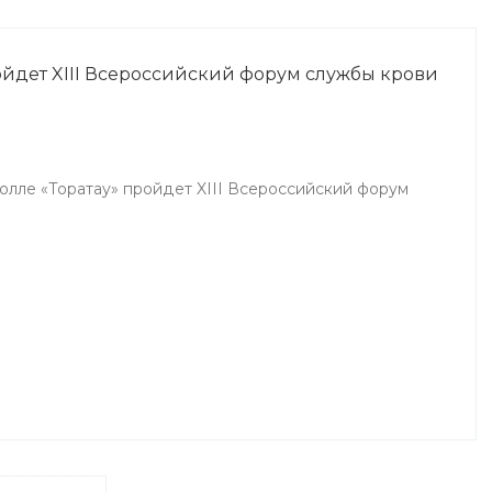
является залогом успешного и
эффективного лечения.
ройдет XIII Всероссийский форум службы крови
холле «Торатау» пройдет XIII Всероссийский форум