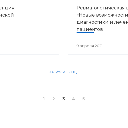
ренция
Ревматологическая 
нской
«Новые возможност
диагностики и лече
пациентов
ревматологического
профиля»
9 апреля 2021
ЗАГРУЗИТЬ ЕЩЕ
1
2
3
4
5