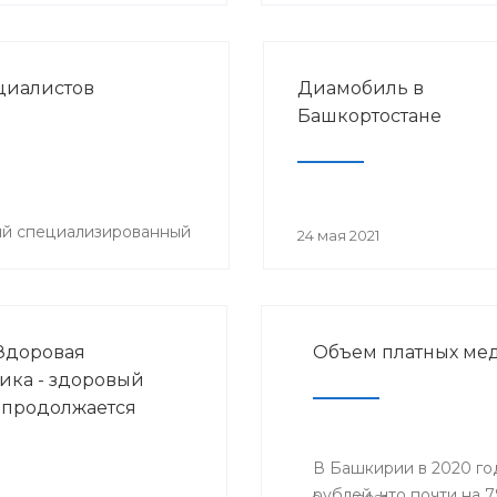
циалистов
Диамобиль в
Башкортостане
ый специализированный
24 мая 2021
Здоровая
Объем платных мед
ика - здоровый
 продолжается
В Башкирии в 2020 го
рублей, что почти на 