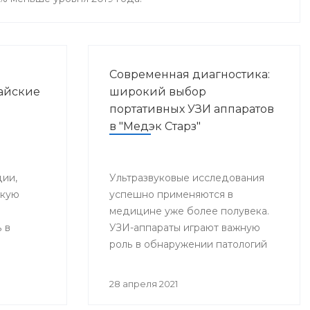
Современная диагностика:
айские
широкий выбор
портативных УЗИ аппаратов
в "Медэк Старз"
ии,
Ультразвуковые исследования
скую
успешно применяются в
медицине уже более полувека.
 в
УЗИ-аппараты играют важную
роль в обнаружении патологий
внутренних органов,
способствуют своевременной и
28 апреля 2021
точной постановке диагноза, что