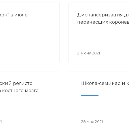
ион" в июле
Диспансеризация д
перенесших корона
21 июня 2021
ский регистр
Школа-семинар и 
 костного мозга
1
28 мая 2021