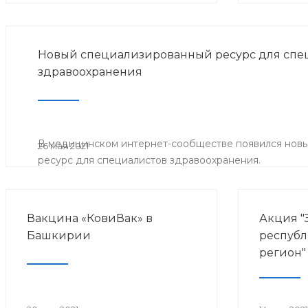
Новый специализированный ресурс для спе
здравоохранения
В медицинском интернет-сообществе появился нов
26 мая 2021
ресурс для специалистов здравоохранения.
Вакцина «КовиВак» в
Акция "
Башкирии
республ
регион"