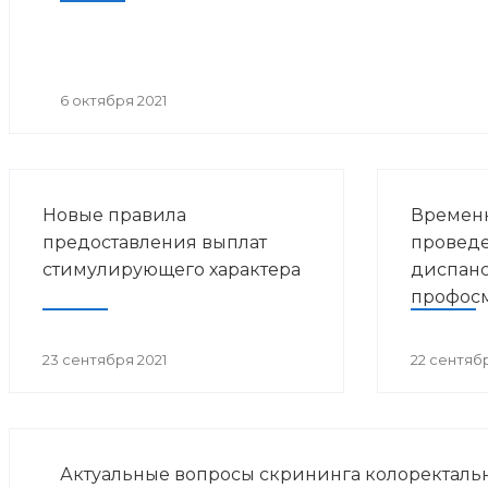
6 октября 2021
Новые правила
Временн
предоставления выплат
проведе
стимулирующего характера
диспан
профос
23 сентября 2021
22 сентябр
Актуальные вопросы скрининга колоректально