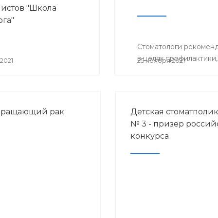
истов "Школа
ога"
Стоматологи рекоменд
в целях профилактики,
2021
25 ноября 2021
твращающий рак
Детская стоматполи
№ 3 - призер россий
конкурса