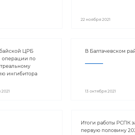
22 ноября 2021
байской ЦРБ
В Балтачевском ра
 операции по
треальному
ию ингибитора
неза
 2021
13 октября 2021
Итоги работы РСПК з
первую половину 202