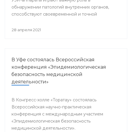
обнаружении патологий внутренних органов,
способствуют своевременной и точной
постановке диагноза, что является залогом
успешного и эффективного лечения.
28 апреля 2021
В Уфе состоялась Всероссийская
конференция «Эпидемиологическая
безопасность медицинской
деятельности»
В Конгресс-холле «Торатау» состоялась
Всероссийская научно-практическая
конференция с международным участием
«Эпидемиологическая безопасность
медицинской деятельности».