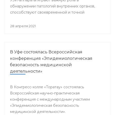
обнаружении патологий внутренних органов,
способствуют своевременной и точной
постановке диагноза, что является залогом
успешного и эффективного лечения.
28 апреля 2021
В Уфе состоялась Всероссийская
конференция «Эпидемиологическая
безопасность медицинской
деятельности»
В Конгресс-холле «Торатау» состоялась
Всероссийская научно-практическая
конференция с международным участием
«Эпидемиологическая безопасность
медицинской деятельности».