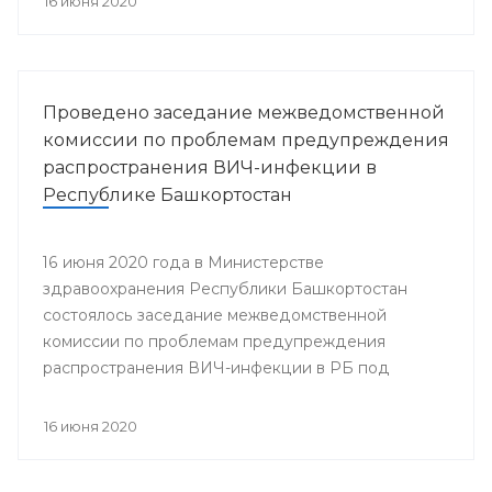
16 июня 2020
Проведено заседание межведомственной
комиссии по проблемам предупреждения
распространения ВИЧ-инфекции в
Республике Башкортостан
16 июня 2020 года в Министерстве
здравоохранения Республики Башкортостан
состоялось заседание межведомственной
комиссии по проблемам предупреждения
распространения ВИЧ-инфекции в РБ под
председательством заместителя министра
здравоохранения Республики Башкортостан
16 июня 2020
Гульнары Зиннуровой. В нем приняли участие
представители министерств и ведомств