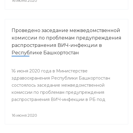
16 июня 2020
Проведено заседание межведомственной
комиссии по проблемам предупреждения
распространения ВИЧ-инфекции в
Республике Башкортостан
16 июня 2020 года в Министерстве
здравоохранения Республики Башкортостан
состоялось заседание межведомственной
комиссии по проблемам предупреждения
распространения ВИЧ-инфекции в РБ под
председательством заместителя министра
здравоохранения Республики Башкортостан
16 июня 2020
Гульнары Зиннуровой. В нем приняли участие
представители министерств и ведомств