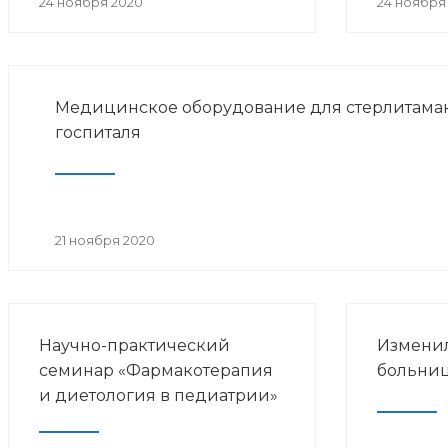
24 ноября 2020
24 ноября
Медицинское оборудование для стерлитамак
госпиталя
21 ноября 2020
Научно-практический
Изменил
семинар «Фармакотерапия
больниц
и диетология в педиатрии»