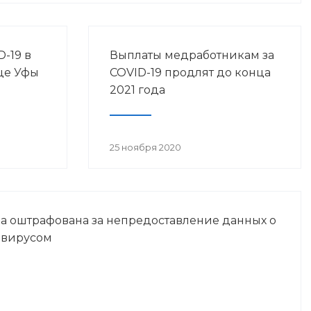
-19 в
Выплаты медработникам за
це Уфы
COVID-19 продлят до конца
2021 года
25 ноября 2020
а оштрафована за непредоставление данных о
авирусом