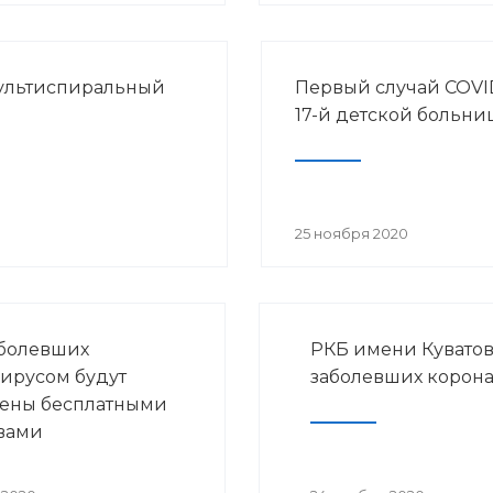
ультиспиральный
Первый случай COVID
17-й детской больни
25 ноября 2020
аболевших
РКБ имени Куватов
ирусом будут
заболевших корон
ены бесплатными
вами