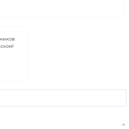
ников
ском!