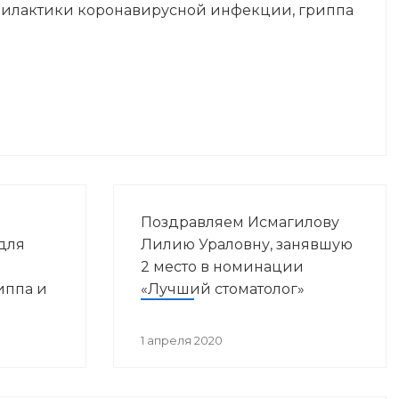
илактики коронавирусной инфекции, гриппа
яли
Поздравляем Исмагилову
для
Лилию Ураловну, занявшую
2 место в номинации
иппа и
«Лучший стоматолог»
фекции:
1 апреля 2020