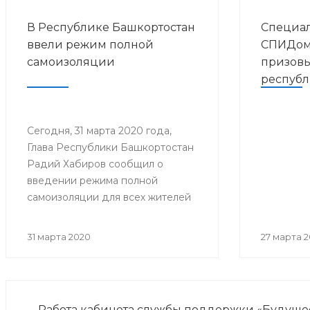
В Республике Башкортостан
Специал
ввели режим полной
СПИДом 
самоизоляции
призовы
республ
на зван
года» в 
Сегодня, 31 марта 2020 года,
Глава Республики Башкортостан
Радий Хабиров сообщил о
введении режима полной
самоизоляции для всех жителей
республики.
31 марта 2020
27 марта 
Работа кабинета службы поддержки «Будуще