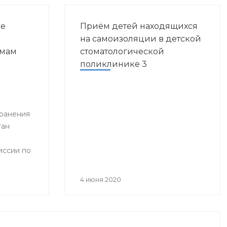
ие
Приём детей находящихся
на самоизоляции в детской
емам
стоматологической
поликлинике 3
Ч-
лике
ранения
тан
иссии по
ения
инфекции
4 июня 2020
ством
блики