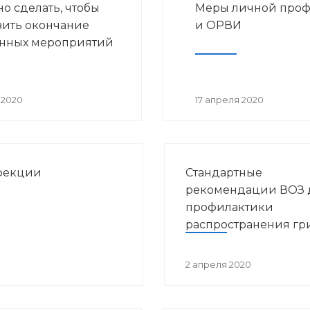
но сделать, чтобы
Меры личной проф
Зиннуровой. В нем прин
ить окончание
и ОРВИ
участие представители
инных мероприятий
министерств и ведомств
Башкортостана.
 2020
17 апреля 2020
фекции
Стандартные
рекомендации ВОЗ 
профилактики
распространения гр
коронавирусной ин
2 апреля 2020