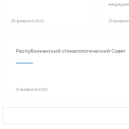
«Детский врач 2019 года» в
медицинск
номинации «За верность
профессии».
26 февраля 2020
25 феврал
Республиканский стоматологический Совет
21 февраля 2020