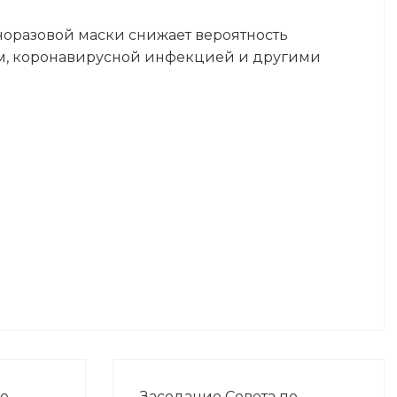
оразовой маски снижает вероятность
м, коронавирусной инфекцией и другими
ие
Заседание Совета по