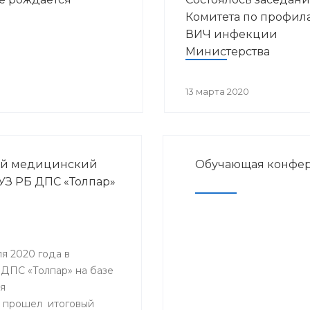
Комитета по профил
ВИЧ инфекции
Министерства
здравоохранения
Республики Башкорт
13 марта 2020
ый медицинский
Обучающая конфер
АУЗ РБ ДПС «Толпар»
я 2020 года в
ДПС «Толпар» на базе
я
 прошел итоговый