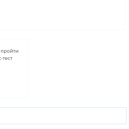
 пройти
-тест