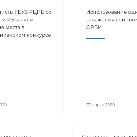
исты ГБУЗ РЦПБ со
Использование одн
и ИЗ заняли
заражения гриппо
е места в
ОРВИ
иканском конкурсе
ие «Лучший врач
2020 году
2020
27 марта 2020
е рождается
Состоялось заседан