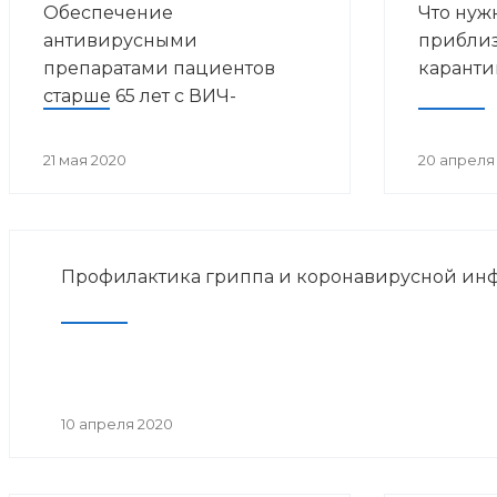
Обеспечение
Что нуж
антивирусными
приблиз
препаратами пациентов
карант
старше 65 лет с ВИЧ-
инфекцией, живущих в г.
Уфа и Уфимском районе, на
21 мая 2020
20 апреля
дому
Профилактика гриппа и коронавирусной ин
10 апреля 2020