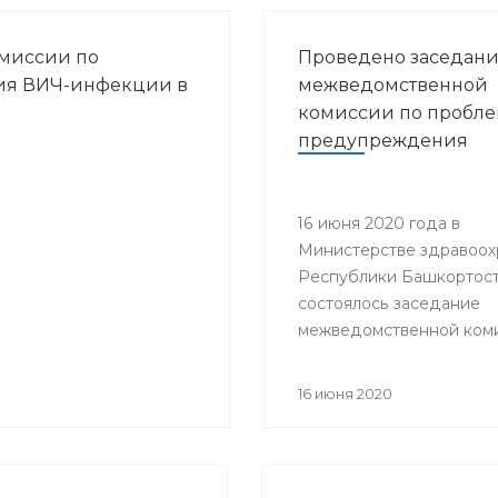
миссии по
Проведено заседан
ия ВИЧ-инфекции в
межведомственной
комиссии по пробл
предупреждения
распространения ВИ
инфекции в Респуб
Башкортостан
16 июня 2020 года в
Министерстве здравоох
Республики Башкортос
состоялось заседание
межведомственной ком
проблемам предупрежд
распространения ВИЧ-
16 июня 2020
в РБ под председатель
заместителя министра
здравоохранения Респу
Башкортостан Гульнары