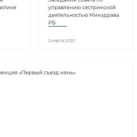
актике
управлению сестринской
деятельностью Минздрава
РБ
остан
2 марта 2020
енция «Первый съезд нянь»