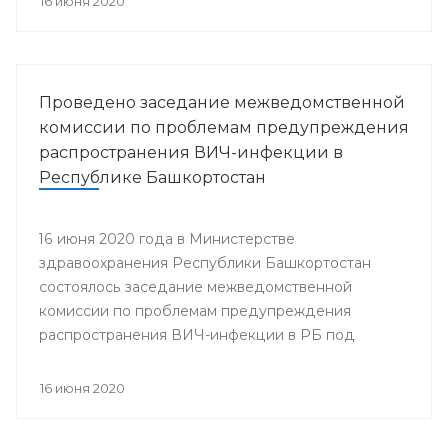
16 июня 2020
Проведено заседание межведомственной
комиссии по проблемам предупреждения
распространения ВИЧ-инфекции в
Республике Башкортостан
16 июня 2020 года в Министерстве
здравоохранения Республики Башкортостан
состоялось заседание межведомственной
комиссии по проблемам предупреждения
распространения ВИЧ-инфекции в РБ под
председательством заместителя министра
здравоохранения Республики Башкортостан
16 июня 2020
Гульнары Зиннуровой. В нем приняли участие
представители министерств и ведомств