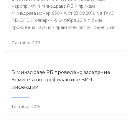
мероприятий Минздрава РБ и приказа
Минздрава номер 630 - А от 23.09.2019 г. в ГАУЗ
РБ ДПС «Толпар» 4-5 октября 2019 г. была
проводена научно - практическая конференция
«Актуальные вопросы санаторно - курортного
лечения в детских противотуберкулёзных
7 октября 2019
санаториях Приволжского федерального округа»
В Минздраве РБ проведено заседание
Комитета по профилактике ВИЧ-
инфекции
1 октября 2019