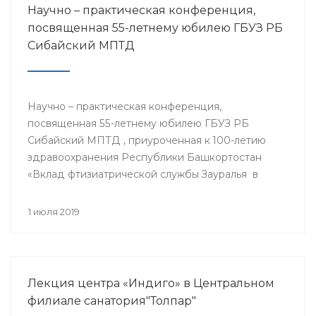
Научно – практическая конференция,
посвященная 55-летнему юбилею ГБУЗ РБ
Сибайский МПТД
Научно – практическая конференция,
посвященная 55-летнему юбилею ГБУЗ РБ
Сибайский МПТД , приуроченная к 100-летию
здравоохранения Республики Башкортостан
«Вклад фтизиатрической службы Зауралья в
борьбе с туберкулезом» состоялась 28.06.2019
года в городе Сибай.
1 июля 2019
Лекция центра «Индиго» в Центральном
филиале санатория"Толпар"