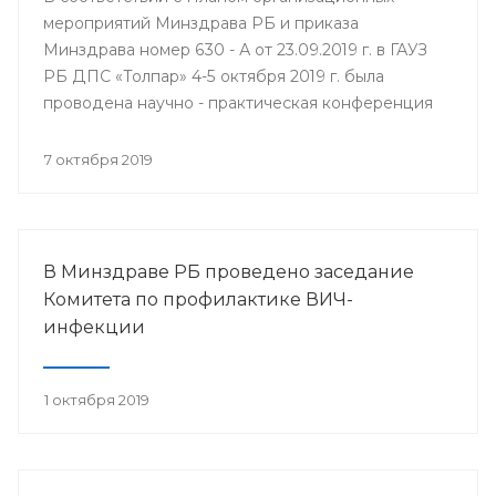
мероприятий Минздрава РБ и приказа
Минздрава номер 630 - А от 23.09.2019 г. в ГАУЗ
РБ ДПС «Толпар» 4-5 октября 2019 г. была
проводена научно - практическая конференция
«Актуальные вопросы санаторно - курортного
лечения в детских противотуберкулёзных
7 октября 2019
санаториях Приволжского федерального округа»
В Минздраве РБ проведено заседание
Комитета по профилактике ВИЧ-
инфекции
1 октября 2019