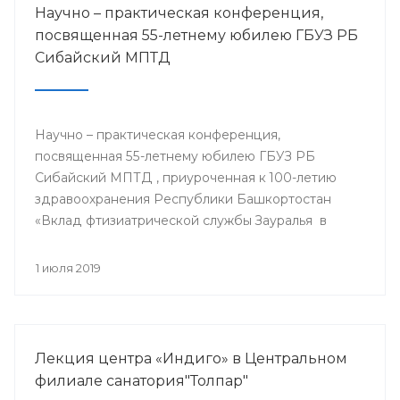
Научно – практическая конференция,
посвященная 55-летнему юбилею ГБУЗ РБ
Сибайский МПТД
Научно – практическая конференция,
посвященная 55-летнему юбилею ГБУЗ РБ
Сибайский МПТД , приуроченная к 100-летию
здравоохранения Республики Башкортостан
«Вклад фтизиатрической службы Зауралья в
борьбе с туберкулезом» состоялась 28.06.2019
года в городе Сибай.
1 июля 2019
Лекция центра «Индиго» в Центральном
филиале санатория"Толпар"