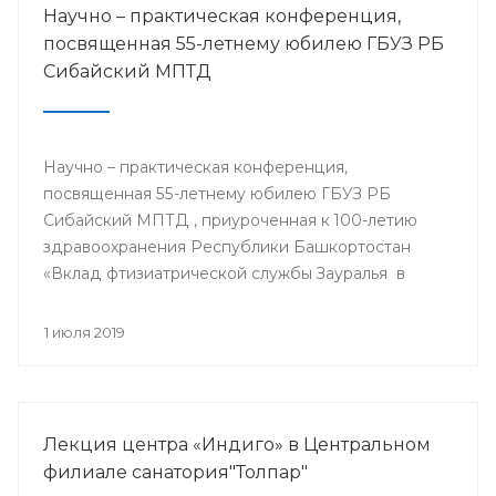
Научно – практическая конференция,
посвященная 55-летнему юбилею ГБУЗ РБ
Сибайский МПТД
Научно – практическая конференция,
посвященная 55-летнему юбилею ГБУЗ РБ
Сибайский МПТД , приуроченная к 100-летию
здравоохранения Республики Башкортостан
«Вклад фтизиатрической службы Зауралья в
борьбе с туберкулезом» состоялась 28.06.2019
года в городе Сибай.
1 июля 2019
Лекция центра «Индиго» в Центральном
филиале санатория"Толпар"