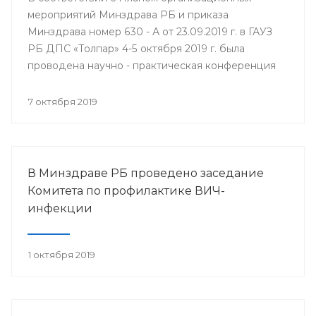
мероприятий Минздрава РБ и приказа
Минздрава номер 630 - А от 23.09.2019 г. в ГАУЗ
РБ ДПС «Толпар» 4-5 октября 2019 г. была
проводена научно - практическая конференция
«Актуальные вопросы санаторно - курортного
лечения в детских противотуберкулёзных
7 октября 2019
санаториях Приволжского федерального округа»
В Минздраве РБ проведено заседание
Комитета по профилактике ВИЧ-
инфекции
1 октября 2019