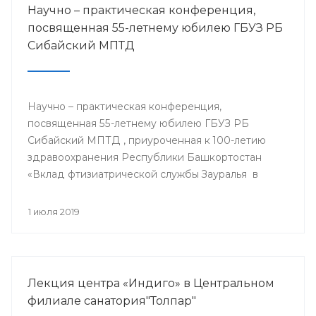
Научно – практическая конференция,
посвященная 55-летнему юбилею ГБУЗ РБ
Сибайский МПТД
Научно – практическая конференция,
посвященная 55-летнему юбилею ГБУЗ РБ
Сибайский МПТД , приуроченная к 100-летию
здравоохранения Республики Башкортостан
«Вклад фтизиатрической службы Зауралья в
борьбе с туберкулезом» состоялась 28.06.2019
года в городе Сибай.
1 июля 2019
Лекция центра «Индиго» в Центральном
филиале санатория"Толпар"