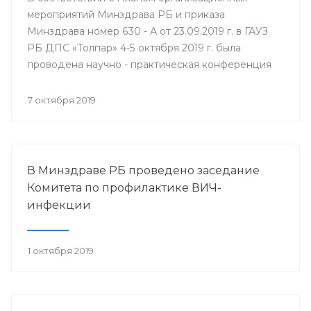
мероприятий Минздрава РБ и приказа
Минздрава номер 630 - А от 23.09.2019 г. в ГАУЗ
РБ ДПС «Толпар» 4-5 октября 2019 г. была
проводена научно - практическая конференция
«Актуальные вопросы санаторно - курортного
лечения в детских противотуберкулёзных
7 октября 2019
санаториях Приволжского федерального округа»
В Минздраве РБ проведено заседание
Комитета по профилактике ВИЧ-
инфекции
1 октября 2019