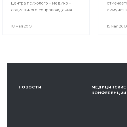
центра психолого – медико –
отмечает
социального сопровождения
иммуниза
«Индиго» на тему «Как избежать
возникновения конфликтов при
18 мая 2019
15 мая 2019
общении с родителями
пациентов»
НОВОСТИ
МЕДИЦИНСКИЕ
КОНФЕРЕНЦИИ