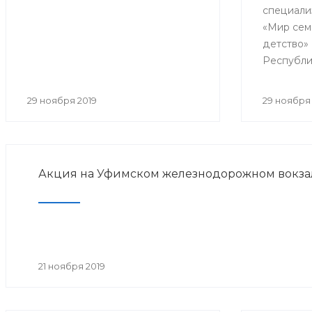
специали
реабил
«Мир сем
детство»
Республи
образоват
практиче
29 ноября 2019
29 ноября 
«Совреме
детской 
медицинс
Акция на Уфимском железнодорожном вокза
21 ноября 2019