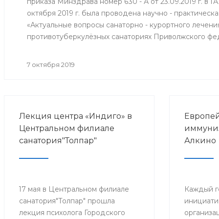
приказа Минздрава номер 630 - А от 23.09.2019 г. в 
октября 2019 г. была проводена научно - практичес
«Актуальные вопросы санаторно - курортного лечени
противотуберкулёзных санаториях Приволжского фе
7 октября 2019
Лекция центра «Индиго» в
Европей
Центральном филиале
иммуниз
санатория"Толпар"
Алкино
17 мая в Центральном филиале
Каждый г
санатория"Толпар" прошла
инициати
лекция психолога Городского
организа