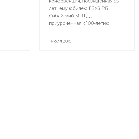
конференция, посвященная 55-
летнему юбилею ГБУЗ РБ
Сибайский МПТД ,
приуроченная к 100-летию
здравоохранения Республики
Башкортостан «Вклад
1 июля 2019
фтизиатрической службы
Зауралья в борьбе с
туберкулезом» состоялась
28.06.2019 года в городе Сибай.