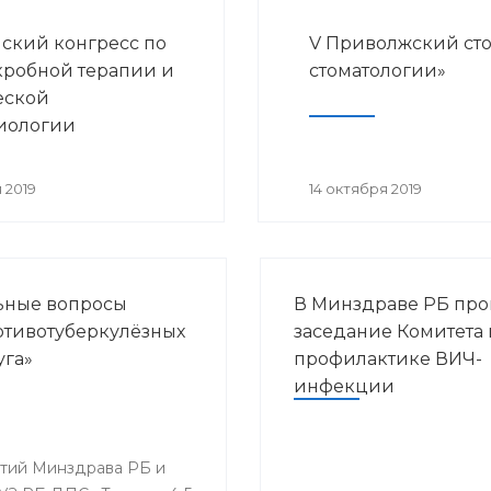
ский конгресс по
V Приволжский ст
робной терапии и
стоматологии»
еской
иологии
 2019
14 октября 2019
льные вопросы
В Минздраве РБ пр
ротивотуберкулёзных
заседание Комитета 
уга»
профилактике ВИЧ-
инфекции
ятий Минздрава РБ и