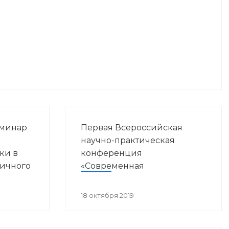
еминар
Первая Всероссийская
ы
научно-практическая
ки в
конференция
вичного
«Современная
ния»
иммунопрофилактика:
вызовы, возможности,
18 октября 2019
перспективы»