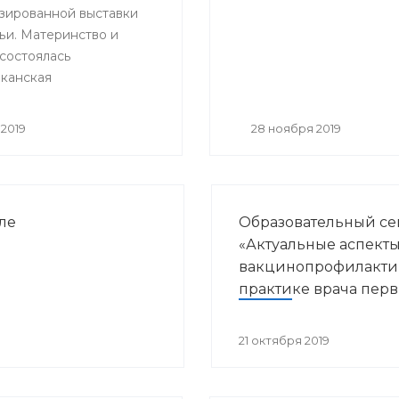
зированной выставки
итации»
ьи. Материнство и
 состоялась
канская
ельная и научно –
ская конференция
2019
28 ноября 2019
нные направления
курортологии и
кой реабилитации».
ле
Образовательный с
«Актуальные аспект
вакцинопрофилакти
практике врача пер
звена здравоохране
21 октября 2019