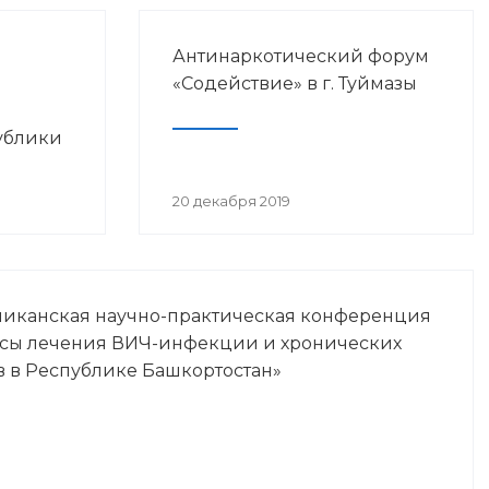
Антинаркотический форум
«Содействие» в г. Туймазы
ублики
просам
20 декабря 2019
Ч-
ликанская научно-практическая конференция
осы лечения ВИЧ-инфекции и хронических
в в Республике Башкортостан»