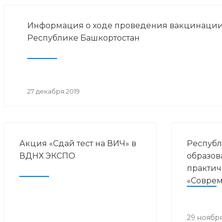
Информация о ходе проведения вакцинации
Республике Башкортостан
27 декабря 2019
Акция «Сдай тест на ВИЧ» в
Республ
ВДНХ ЭКСПО
образов
практич
«Совре
направл
курорто
медици
29 ноября