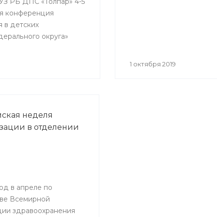
ГАУЗ РБ ДПС «Толпар» 4-5
кая конференция
я в детских
дерального округа»
1 октября 2019
ская неделя
ации в отделении
од в апреле по
ве Всемирной
ции здравоохранения