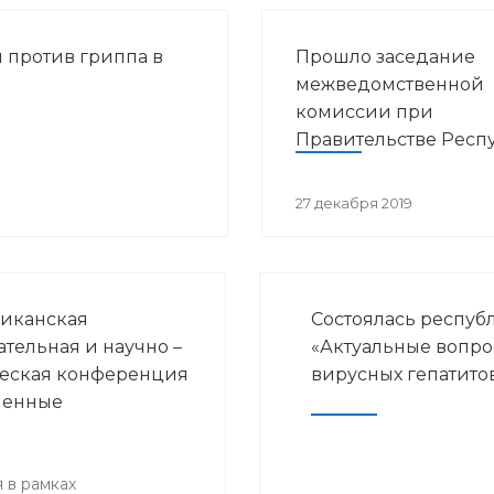
 против гриппа в
Прошло заседание
межведомственной
комиссии при
Правительстве Респ
Башкортостан по во
предупреждения
27 декабря 2019
распространения ВИ
инфекции в РБ
иканская
Состоялась респуб
ательная и научно –
«Актуальные вопр
еская конференция
вирусных гепатито
менные
ения детской
логии и
нской
 в рамках