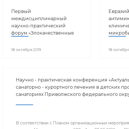
Первый
Евразий
междисциплинарный
антимик
научно-практический
клинич
форум «Злокачественные
микроб
опухоли и ВИЧ-инфекция»
18 октября 2019
18 октября
Научно - практическая конференция «Актуа
санаторно - курортного лечения в детских п
санаториях Приволжского федерального окр
В соответствии с Планом организационных меропри