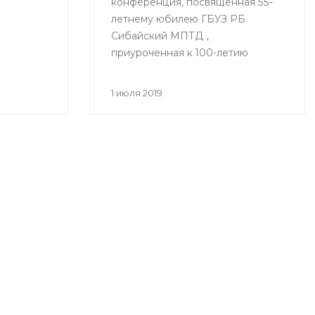
конференция, посвященная 55-
летнему юбилею ГБУЗ РБ
Сибайский МПТД ,
приуроченная к 100-летию
здравоохранения Республики
Башкортостан «Вклад
1 июля 2019
фтизиатрической службы
Зауралья в борьбе с
туберкулезом» состоялась
28.06.2019 года в городе Сибай.