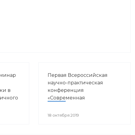
еминар
Первая Всероссийская
ы
научно-практическая
ки в
конференция
вичного
«Современная
ния»
иммунопрофилактика:
вызовы, возможности,
18 октября 2019
перспективы»