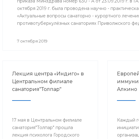
приказа Минздрава номер 630 - А от 23.09.2019 г. в 
октября 2019 г. была проводена научно - практичес
«Актуальные вопросы санаторно - курортного лечени
противотуберкулёзных санаториях Приволжского фе
7 октября 2019
Лекция центра «Индиго» в
Европей
Центральном филиале
иммуниз
санатория"Толпар"
Алкино
17 мая в Центральном филиале
Каждый г
санатория"Толпар" прошла
инициати
лекция психолога Городского
организа