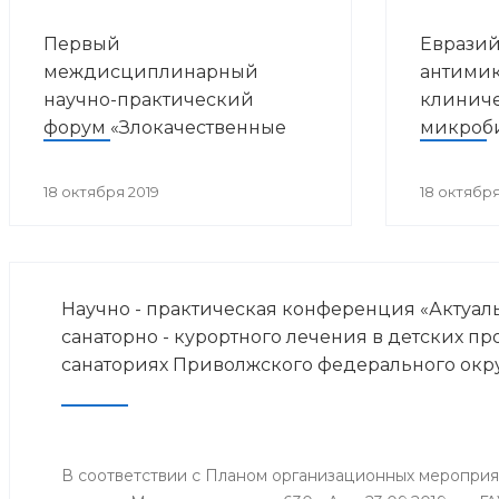
Первый
Евразий
междисциплинарный
антимик
научно-практический
клинич
форум «Злокачественные
микроб
опухоли и ВИЧ-инфекция»
18 октября 2019
18 октября
Научно - практическая конференция «Актуа
санаторно - курортного лечения в детских п
санаториях Приволжского федерального окр
В соответствии с Планом организационных меропри