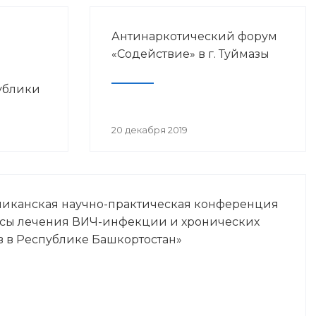
Антинаркотический форум
«Содействие» в г. Туймазы
ублики
просам
20 декабря 2019
Ч-
ликанская научно-практическая конференция
осы лечения ВИЧ-инфекции и хронических
в в Республике Башкортостан»