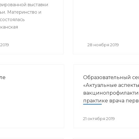
зированной выставки
итации»
ьи. Материнство и
 состоялась
канская
ельная и научно –
ская конференция
2019
28 ноября 2019
нные направления
курортологии и
кой реабилитации».
ле
Образовательный с
«Актуальные аспект
вакцинопрофилакти
практике врача пер
звена здравоохране
21 октября 2019