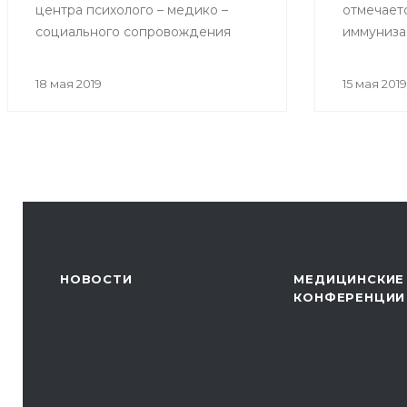
центра психолого – медико –
отмечает
социального сопровождения
иммуниза
«Индиго» на тему «Как избежать
возникновения конфликтов при
18 мая 2019
15 мая 2019
общении с родителями
пациентов»
НОВОСТИ
МЕДИЦИНСКИЕ
КОНФЕРЕНЦИИ