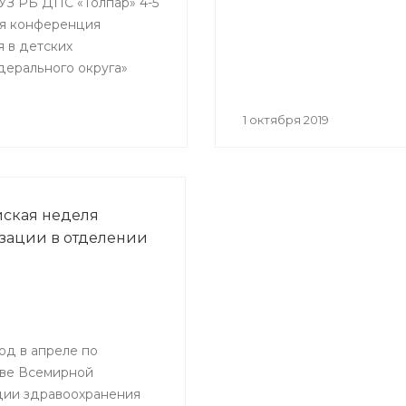
ГАУЗ РБ ДПС «Толпар» 4-5
кая конференция
я в детских
дерального округа»
1 октября 2019
ская неделя
ации в отделении
од в апреле по
ве Всемирной
ции здравоохранения