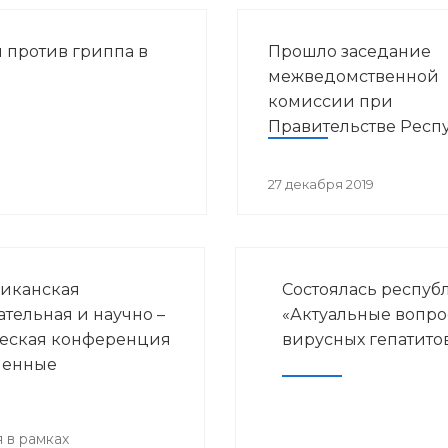
 против гриппа в
Прошло заседание
межведомственной
комиссии при
Правительстве Респ
Башкортостан по во
предупреждения
27 декабря 2019
распространения ВИ
инфекции в РБ
иканская
Состоялась респуб
ательная и научно –
«Актуальные вопр
еская конференция
вирусных гепатито
менные
ения детской
логии и
нской
 в рамках