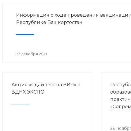
Информация о ходе проведения вакцинации
Республике Башкортостан
27 декабря 2019
Акция «Сдай тест на ВИЧ» в
Республ
ВДНХ ЭКСПО
образов
практич
«Совре
направл
курорто
медици
29 ноября