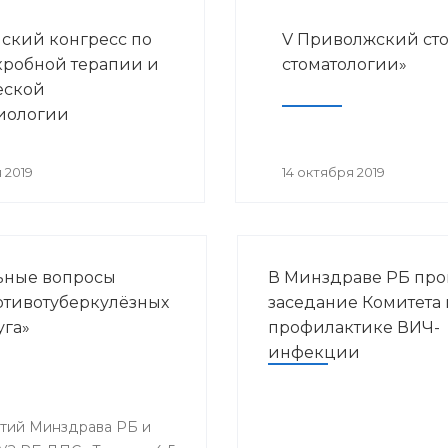
ский конгресс по
V Приволжский ст
робной терапии и
стоматологии»
еской
иологии
 2019
14 октября 2019
льные вопросы
В Минздраве РБ пр
ротивотуберкулёзных
заседание Комитета 
уга»
профилактике ВИЧ-
инфекции
ятий Минздрава РБ и