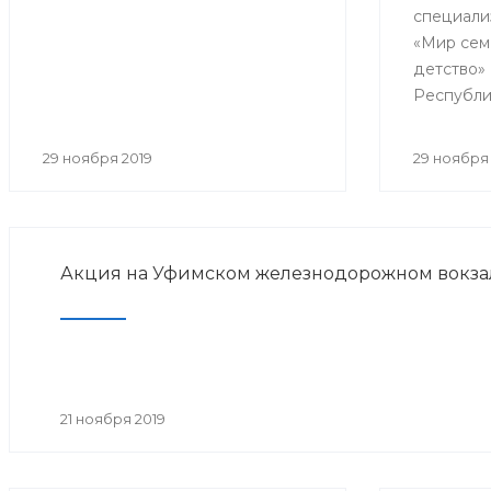
специали
реабил
«Мир сем
детство»
Республи
образоват
практиче
29 ноября 2019
29 ноября 
«Совреме
детской 
медицинс
Акция на Уфимском железнодорожном вокза
21 ноября 2019