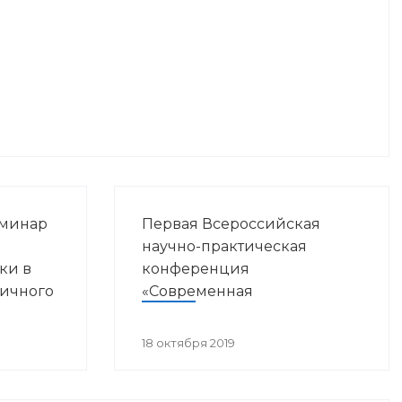
еминар
Первая Всероссийская
ы
научно-практическая
ки в
конференция
вичного
«Современная
ния»
иммунопрофилактика:
вызовы, возможности,
18 октября 2019
перспективы»