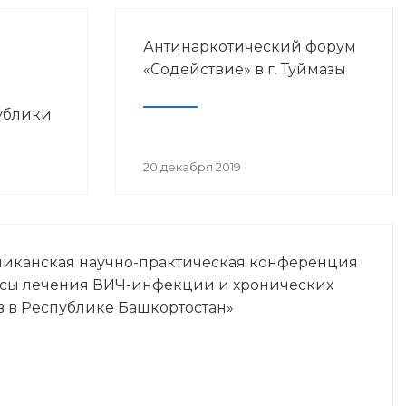
Антинаркотический форум
«Содействие» в г. Туймазы
ублики
просам
20 декабря 2019
Ч-
ликанская научно-практическая конференция
осы лечения ВИЧ-инфекции и хронических
в в Республике Башкортостан»