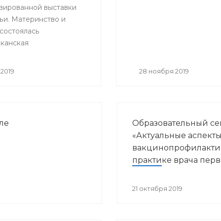
зированной выставки
итации»
ьи. Материнство и
 состоялась
канская
ельная и научно –
ская конференция
2019
28 ноября 2019
нные направления
курортологии и
кой реабилитации».
ле
Образовательный с
«Актуальные аспект
вакцинопрофилакти
практике врача пер
звена здравоохране
21 октября 2019