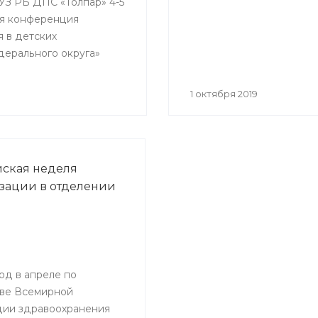
ГАУЗ РБ ДПС «Толпар» 4-5
кая конференция
я в детских
дерального округа»
1 октября 2019
ская неделя
ации в отделении
од в апреле по
ве Всемирной
ции здравоохранения