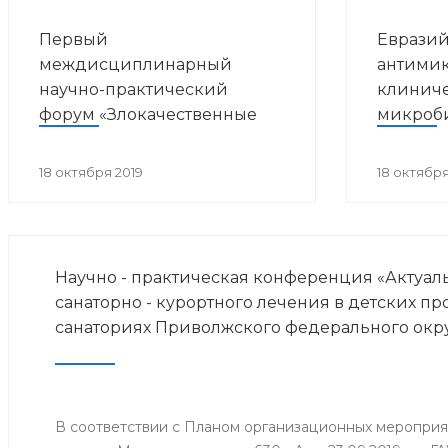
Первый
Евразий
междисциплинарный
антимик
научно-практический
клинич
форум «Злокачественные
микроб
опухоли и ВИЧ-инфекция»
18 октября 2019
18 октября
Научно - практическая конференция «Актуа
санаторно - курортного лечения в детских п
санаториях Приволжского федерального окр
В соответствии с Планом организационных меропри