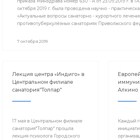
приказа Минздрава номер 630 - А от 23.09.2019 г. в 
октября 2019 г. была проводена научно - практичес
«Актуальные вопросы санаторно - курортного лечени
противотуберкулёзных санаториях Приволжского фе
7 октября 2019
Лекция центра «Индиго» в
Европей
Центральном филиале
иммуниз
санатория"Толпар"
Алкино
17 мая в Центральном филиале
Каждый г
санатория"Толпар" прошла
инициати
лекция психолога Городского
организа