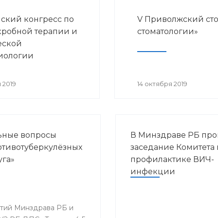
ский конгресс по
V Приволжский ст
робной терапии и
стоматологии»
еской
иологии
 2019
14 октября 2019
льные вопросы
В Минздраве РБ пр
ротивотуберкулёзных
заседание Комитета 
уга»
профилактике ВИЧ-
инфекции
ятий Минздрава РБ и