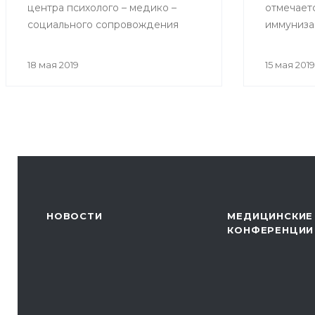
центра психолого – медико –
отмечает
социального сопровождения
иммуниза
«Индиго» на тему «Как избежать
возникновения конфликтов при
18 мая 2019
15 мая 2019
общении с родителями
пациентов»
НОВОСТИ
МЕДИЦИНСКИЕ
КОНФЕРЕНЦИИ