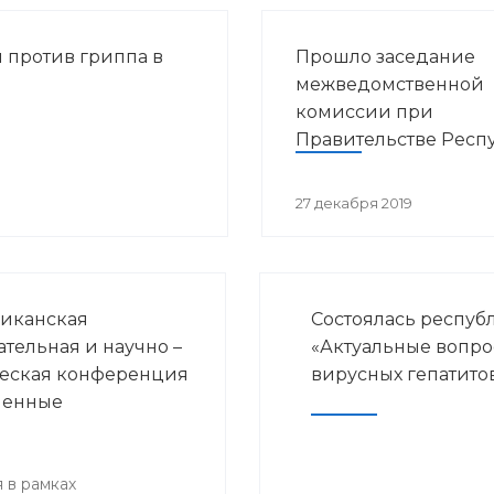
 против гриппа в
Прошло заседание
межведомственной
комиссии при
Правительстве Респ
Башкортостан по во
предупреждения
27 декабря 2019
распространения ВИ
инфекции в РБ
иканская
Состоялась респуб
ательная и научно –
«Актуальные вопр
еская конференция
вирусных гепатито
менные
ения детской
логии и
нской
 в рамках