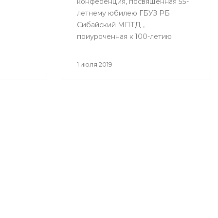
конференция, посвященная 55-
летнему юбилею ГБУЗ РБ
Сибайский МПТД ,
приуроченная к 100-летию
здравоохранения Республики
Башкортостан «Вклад
1 июля 2019
фтизиатрической службы
Зауралья в борьбе с
туберкулезом» состоялась
28.06.2019 года в городе Сибай.