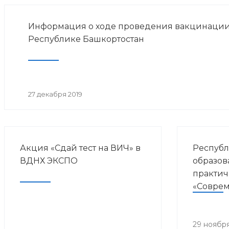
Информация о ходе проведения вакцинации
Республике Башкортостан
27 декабря 2019
Акция «Сдай тест на ВИЧ» в
Республ
ВДНХ ЭКСПО
образов
практич
«Совре
направл
курорто
медици
29 ноября