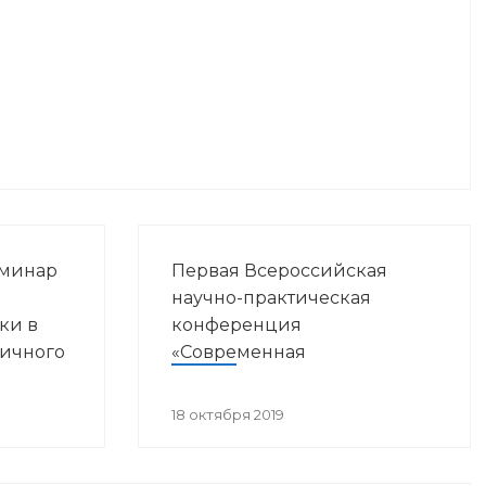
еминар
Первая Всероссийская
ы
научно-практическая
ки в
конференция
вичного
«Современная
ния»
иммунопрофилактика:
вызовы, возможности,
18 октября 2019
перспективы»