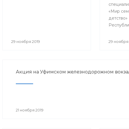
специали
реабил
«Мир сем
детство»
Республи
образоват
практиче
29 ноября 2019
29 ноября 
«Совреме
детской 
медицинс
Акция на Уфимском железнодорожном вокза
21 ноября 2019