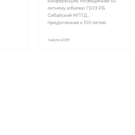
конференция, посвященная 55-
летнему юбилею ГБУЗ РБ
Сибайский МПТД ,
приуроченная к 100-летию
здравоохранения Республики
Башкортостан «Вклад
1 июля 2019
фтизиатрической службы
Зауралья в борьбе с
туберкулезом» состоялась
28.06.2019 года в городе Сибай.