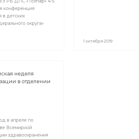
ГАУЗ РБ ДПС «Толпар» 4-5
кая конференция
я в детских
дерального округа»
1 октября 2019
ская неделя
ации в отделении
од в апреле по
ве Всемирной
ции здравоохранения