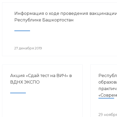
Информация о ходе проведения вакцинации
Республике Башкортостан
27 декабря 2019
Акция «Сдай тест на ВИЧ» в
Республ
ВДНХ ЭКСПО
образов
практич
«Совре
направл
курорто
медици
29 ноября