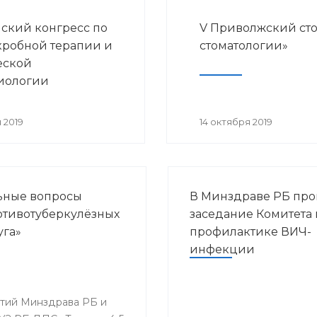
ский конгресс по
V Приволжский ст
робной терапии и
стоматологии»
еской
иологии
 2019
14 октября 2019
льные вопросы
В Минздраве РБ пр
ротивотуберкулёзных
заседание Комитета 
уга»
профилактике ВИЧ-
инфекции
ятий Минздрава РБ и