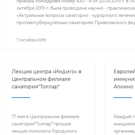
приказа Минздрава номер 630 - А от 23.09.2019 г. в 
октября 2019 г. была проводена научно - практичес
«Актуальные вопросы санаторно - курортного лечени
противотуберкулёзных санаториях Приволжского фе
7 октября 2019
Лекция центра «Индиго» в
Европей
Центральном филиале
иммуниз
санатория"Толпар"
Алкино
17 мая в Центральном филиале
Каждый г
санатория"Толпар" прошла
инициати
лекция психолога Городского
организа