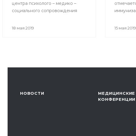
центра психолого – медико –
отмечает
социального сопровождения
иммуниза
«Индиго» на тему «Как избежать
возникновения конфликтов при
18 мая 2019
15 мая 2019
общении с родителями
пациентов»
НОВОСТИ
МЕДИЦИНСКИЕ
КОНФЕРЕНЦИИ