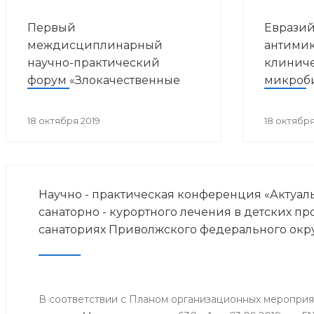
Первый
Евразий
междисциплинарный
антимик
научно-практический
клинич
форум «Злокачественные
микроб
опухоли и ВИЧ-инфекция»
18 октября 2019
18 октября
Научно - практическая конференция «Актуа
санаторно - курортного лечения в детских п
санаториях Приволжского федерального окр
В соответствии с Планом организационных меропри