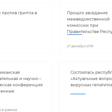
 против гриппа в
Прошло заседание
межведомственной
комиссии при
Правительстве Респ
Башкортостан по во
предупреждения
27 декабря 2019
распространения ВИ
инфекции в РБ
иканская
Состоялась респуб
ательная и научно –
«Актуальные вопр
еская конференция
вирусных гепатито
менные
ения детской
логии и
нской
 в рамках