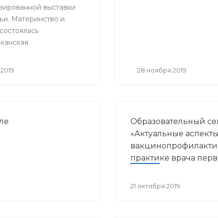
зированной выставки
итации»
ьи. Материнство и
 состоялась
канская
ельная и научно –
ская конференция
2019
28 ноября 2019
нные направления
курортологии и
кой реабилитации».
ле
Образовательный с
«Актуальные аспект
вакцинопрофилакти
практике врача пер
звена здравоохране
21 октября 2019