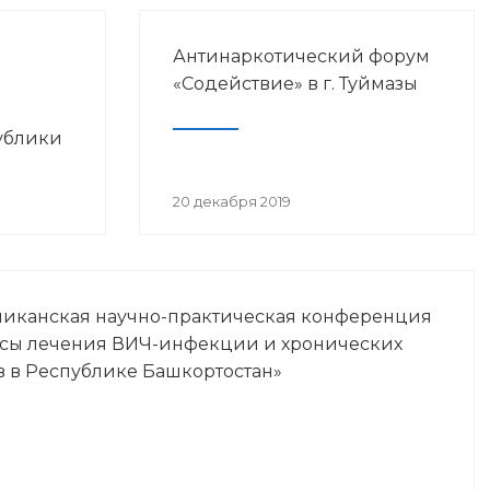
Антинаркотический форум
«Содействие» в г. Туймазы
ублики
просам
20 декабря 2019
Ч-
ликанская научно-практическая конференция
осы лечения ВИЧ-инфекции и хронических
в в Республике Башкортостан»