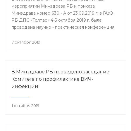
мероприятий Минздрава РБ и приказа
Минздрава номер 630 - А от 23.09.2019 г. в ГАУЗ
РБ ДПС «Толпар» 4-5 октября 2019 г. была
проводена научно - практическая конференция
«Актуальные вопросы санаторно - курортного
лечения в детских противотуберкулёзных
7 октября 2019
санаториях Приволжского федерального округа»
В Минздраве РБ проведено заседание
Комитета по профилактике ВИЧ-
инфекции
1 октября 2019