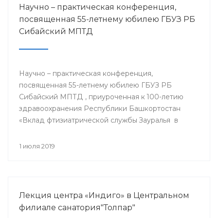
Научно – практическая конференция,
посвященная 55-летнему юбилею ГБУЗ РБ
Сибайский МПТД
Научно – практическая конференция,
посвященная 55-летнему юбилею ГБУЗ РБ
Сибайский МПТД , приуроченная к 100-летию
здравоохранения Республики Башкортостан
«Вклад фтизиатрической службы Зауралья в
борьбе с туберкулезом» состоялась 28.06.2019
года в городе Сибай.
1 июля 2019
Лекция центра «Индиго» в Центральном
филиале санатория"Толпар"