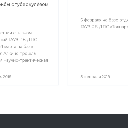
ьбы с туберкулёзом
5 февраля на базе от
ГАУЗ РБ ДПС «Толпар»
ствии с планом
тий ГАУЗ РБ ДПС
21 марта на базе
я Алкино прошла
я научно-практическая
ция, приуроченная к
му дню борьбы с
я 2018
5 февраля 2018
ёзом. На конференцию
ь представители всех
санатория, а так же
гости.