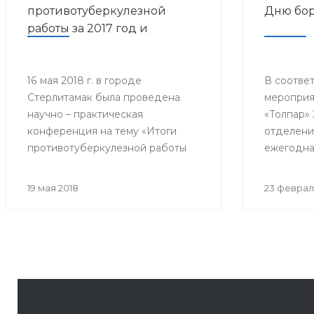
противотуберкулезной
Дню бор
работы за 2017 год и
дальнейшее
совершенствование
противотуберкулезной
16 мая 2018 г. в городе
В соответ
Стерлитамак была проведена
мероприя
помощи населению
научно – практическая
«Толпар» 
Республики Башкортостан»
конференция на тему «Итоги
отделени
противотуберкулезной работы
ежегодна
за 2017 год и дальнейшее
конферен
совершенствование
Всемирно
19 мая 2018
23 феврал
противотуберкулезной помощи
туберкул
населению Республики
собралис
Башкортостан»
филиалов 
почётные 