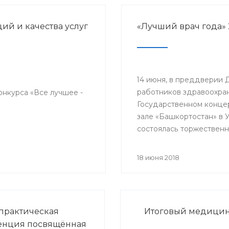
й и качества услуг
«Лучший врач года» 
14 июня, в преддверии 
работников здравоохран
онкурса «Все лучшее -
Государственном конце
зале «Башкортостан» в 
состоялась торжественн
церемония награждени
победителей республик
18 июня 2018
конкурса «Лучший врач 
прошло торжественное
мероприятие, посвяще
медицинского работник
практическая
Итоговый медицинс
енция посвящённая