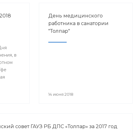
2018
День медицинского
работника в санатории
"Толпар"
Дня
ения, в
ртном
Уфе
ая
я
анского
14 июня 2018
года» и
нное Дню
а.
кий совет ГАУЗ РБ ДПС «Толпар» за 2017 год