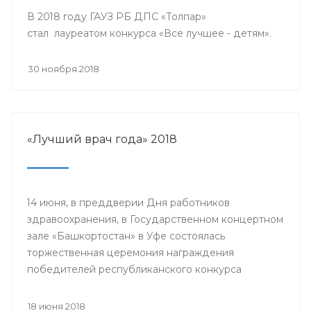
В 2018 году ГАУЗ РБ ДПС «Толпар»
стал лауреатом конкурса «Все лучшее - детям».
30 ноября 2018
«Лучший врач года» 2018
14 июня, в преддверии Дня работников
здравоохранения, в Государственном концертном
зале «Башкортостан» в Уфе состоялась
торжественная церемония награждения
победителей республиканского конкурса
«Лучший врач года» и прошло торжественное
мероприятие, посвященное Дню медицинского
18 июня 2018