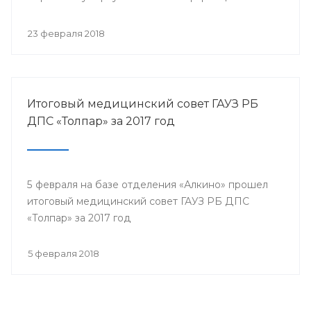
собрались представители всех филиалов
санатория, а так же почётные гости.
23 февраля 2018
Итоговый медицинский совет ГАУЗ РБ
ДПС «Толпар» за 2017 год
5 февраля на базе отделения «Алкино» прошел
итоговый медицинский совет ГАУЗ РБ ДПС
«Толпар» за 2017 год
5 февраля 2018