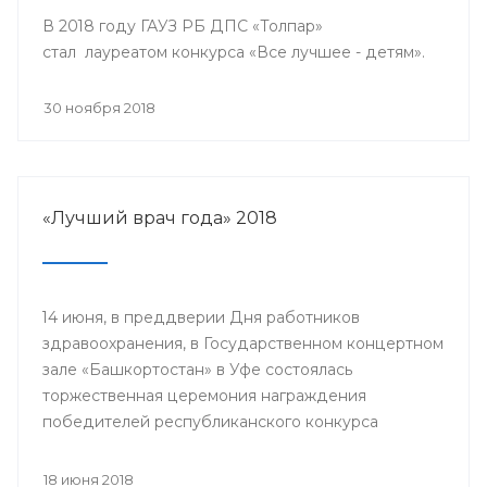
В 2018 году ГАУЗ РБ ДПС «Толпар»
стал лауреатом конкурса «Все лучшее - детям».
30 ноября 2018
«Лучший врач года» 2018
14 июня, в преддверии Дня работников
здравоохранения, в Государственном концертном
зале «Башкортостан» в Уфе состоялась
торжественная церемония награждения
победителей республиканского конкурса
«Лучший врач года» и прошло торжественное
мероприятие, посвященное Дню медицинского
18 июня 2018