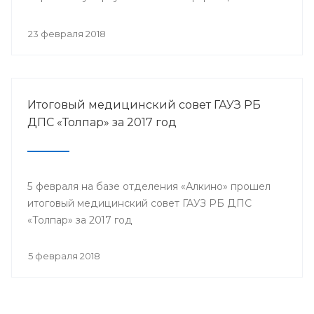
собрались представители всех филиалов
санатория, а так же почётные гости.
23 февраля 2018
Итоговый медицинский совет ГАУЗ РБ
ДПС «Толпар» за 2017 год
5 февраля на базе отделения «Алкино» прошел
итоговый медицинский совет ГАУЗ РБ ДПС
«Толпар» за 2017 год
5 февраля 2018