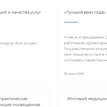
й и качества услуг
«Лучший врач года» 
14 июня, в преддверии 
работников здравоохран
онкурса «Все лучшее -
Государственном конце
зале «Башкортостан» в 
состоялась торжественн
церемония награждени
победителей республик
18 июня 2018
конкурса «Лучший врач 
прошло торжественное
мероприятие, посвяще
медицинского работник
практическая
Итоговый медицинс
енция посвящённая