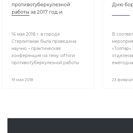
противотуберкулезной
Дню бор
работы за 2017 год и
дальнейшее
совершенствование
противотуберкулезной
16 мая 2018 г. в городе
В соответ
Стерлитамак была проведена
мероприя
помощи населению
научно – практическая
«Толпар» 
Республики Башкортостан»
конференция на тему «Итоги
отделени
противотуберкулезной работы
ежегодна
за 2017 год и дальнейшее
конферен
совершенствование
Всемирно
19 мая 2018
23 феврал
противотуберкулезной помощи
туберкул
населению Республики
собралис
Башкортостан»
филиалов 
почётные 