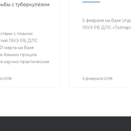
ьбы с туберкулёзом
5 февраля на базе от
ГАУЗ РБ ДПС «Толпар»
ствии с планом
тий ГАУЗ РБ ДПС
21 марта на базе
я Алкино прошла
я научно-практическая
ция, приуроченная к
му дню борьбы с
я 2018
5 февраля 2018
ёзом. На конференцию
ь представители всех
санатория, а так же
гости.