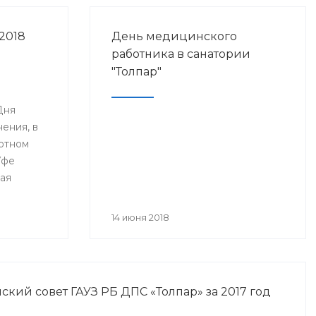
2018
День медицинского
работника в санатории
"Толпар"
Дня
ения, в
ртном
Уфе
ая
я
анского
14 июня 2018
года» и
нное Дню
а.
кий совет ГАУЗ РБ ДПС «Толпар» за 2017 год