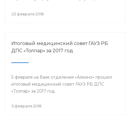
собрались представители всех филиалов
санатория, а так же почётные гости.
23 февраля 2018
Итоговый медицинский совет ГАУЗ РБ
ДПС «Толпар» за 2017 год
5 февраля на базе отделения «Алкино» прошел
итоговый медицинский совет ГАУЗ РБ ДПС
«Толпар» за 2017 год
5 февраля 2018