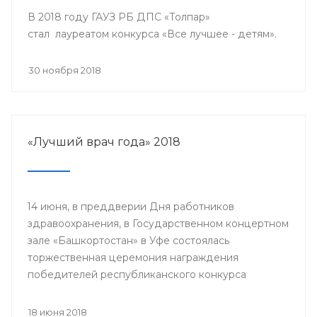
В 2018 году ГАУЗ РБ ДПС «Толпар»
стал лауреатом конкурса «Все лучшее - детям».
30 ноября 2018
«Лучший врач года» 2018
14 июня, в преддверии Дня работников
здравоохранения, в Государственном концертном
зале «Башкортостан» в Уфе состоялась
торжественная церемония награждения
победителей республиканского конкурса
«Лучший врач года» и прошло торжественное
мероприятие, посвященное Дню медицинского
18 июня 2018