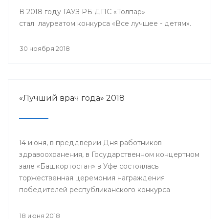
В 2018 году ГАУЗ РБ ДПС «Толпар»
стал лауреатом конкурса «Все лучшее - детям».
30 ноября 2018
«Лучший врач года» 2018
14 июня, в преддверии Дня работников
здравоохранения, в Государственном концертном
зале «Башкортостан» в Уфе состоялась
торжественная церемония награждения
победителей республиканского конкурса
«Лучший врач года» и прошло торжественное
мероприятие, посвященное Дню медицинского
18 июня 2018