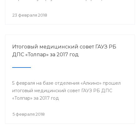
собрались представители всех филиалов
санатория, а так же почётные гости.
23 февраля 2018
Итоговый медицинский совет ГАУЗ РБ
ДПС «Толпар» за 2017 год
5 февраля на базе отделения «Алкино» прошел
итоговый медицинский совет ГАУЗ РБ ДПС
«Толпар» за 2017 год
5 февраля 2018