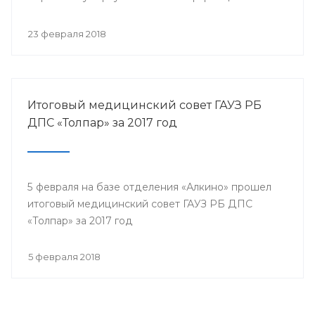
собрались представители всех филиалов
санатория, а так же почётные гости.
23 февраля 2018
Итоговый медицинский совет ГАУЗ РБ
ДПС «Толпар» за 2017 год
5 февраля на базе отделения «Алкино» прошел
итоговый медицинский совет ГАУЗ РБ ДПС
«Толпар» за 2017 год
5 февраля 2018