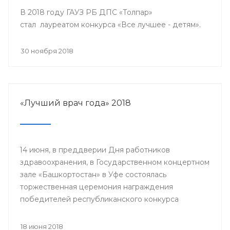
В 2018 году ГАУЗ РБ ДПС «Толпар»
стал лауреатом конкурса «Все лучшее - детям».
30 ноября 2018
«Лучший врач года» 2018
14 июня, в преддверии Дня работников
здравоохранения, в Государственном концертном
зале «Башкортостан» в Уфе состоялась
торжественная церемония награждения
победителей республиканского конкурса
«Лучший врач года» и прошло торжественное
мероприятие, посвященное Дню медицинского
18 июня 2018