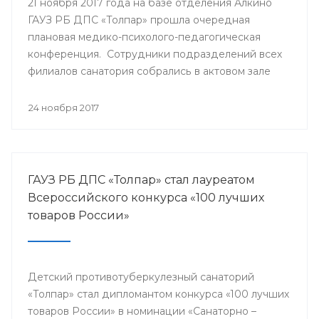
21 ноября 2017 года на базе отделения Алкино
ГАУЗ РБ ДПС «Толпар» прошла очередная
плановая медико-психолого-педагогическая
конференция. Сотрудники подразделений всех
филиалов санатория собрались в актовом зале
для того, чтобы обсудить насущные проблемы
учреждения и подумать над оптимальными
24 ноября 2017
путями их разрешения.
ГАУЗ РБ ДПС «Толпар» стал лауреатом
Всероссийского конкурса «100 лучших
товаров России»
Детский противотуберкулезный санаторий
«Толпар» стал дипломантом конкурса «100 лучших
товаров России» в номинации «Санаторно –