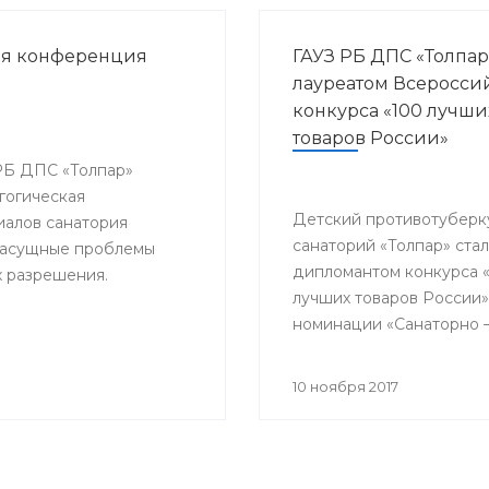
ая конференция
ГАУЗ РБ ДПС «Толпар
лауреатом Всеросси
конкурса «100 лучши
товаров России»
 РБ ДПС «Толпар»
гогическая
Детский противотуберк
алов санатория
санаторий «Толпар» стал
 насущные проблемы
дипломантом конкурса 
х разрешения.
лучших товаров России»
номинации «Санаторно 
курортная помощь»
10 ноября 2017