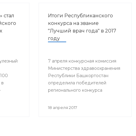
» стал
Итоги Республиканского
йского
конкурса на звание
х
"Лучший врач года" в 2017
году
улезный
7 апреля конкурсная комиссия
Министерства здравоохранения
«100
Республики Башкортостан
 в
определила победителей
–
регионального конкурса
«Лучший врач года».
18 апреля 2017