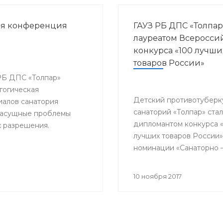
ая конференция
ГАУЗ РБ ДПС «Толпар
лауреатом Всеросси
конкурса «100 лучши
товаров России»
 РБ ДПС «Толпар»
гогическая
Детский противотуберк
алов санатория
санаторий «Толпар» стал
 насущные проблемы
дипломантом конкурса 
х разрешения.
лучших товаров России»
номинации «Санаторно 
курортная помощь»
10 ноября 2017