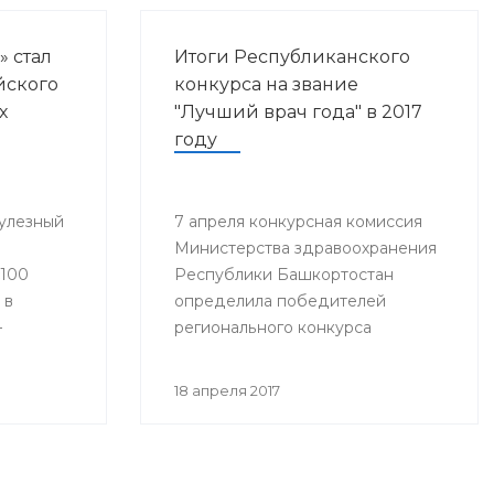
» стал
Итоги Республиканского
йского
конкурса на звание
х
"Лучший врач года" в 2017
году
улезный
7 апреля конкурсная комиссия
Министерства здравоохранения
«100
Республики Башкортостан
 в
определила победителей
–
регионального конкурса
«Лучший врач года».
18 апреля 2017