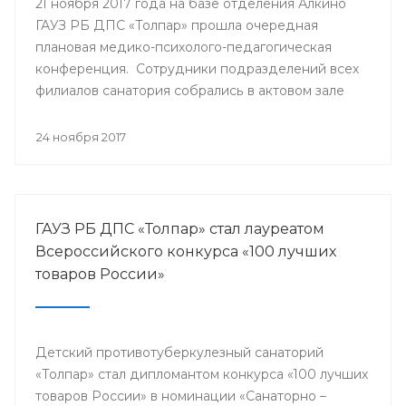
21 ноября 2017 года на базе отделения Алкино
ГАУЗ РБ ДПС «Толпар» прошла очередная
плановая медико-психолого-педагогическая
конференция. Сотрудники подразделений всех
филиалов санатория собрались в актовом зале
для того, чтобы обсудить насущные проблемы
учреждения и подумать над оптимальными
24 ноября 2017
путями их разрешения.
ГАУЗ РБ ДПС «Толпар» стал лауреатом
Всероссийского конкурса «100 лучших
товаров России»
Детский противотуберкулезный санаторий
«Толпар» стал дипломантом конкурса «100 лучших
товаров России» в номинации «Санаторно –