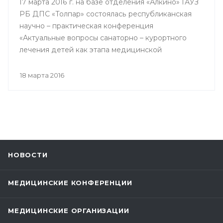
17 марта 2016 г. на базе отделения «Алкино» ГАУЗ
РБ ДПС «Толпар» состоялась республиканская
научно – практическая конференция
«Актуальные вопросы санаторно – курортного
лечения детей как этапа медицинской
реабилитации в противотуберкулезном
санатории», посвященная 80 – летнему юбилею
18 марта 2016
Государственного автономного учреждения
здравоохранения РБ Детский
противотуберкулезный санаторий «Толпар»
НОВОСТИ
МЕДИЦИНСКИЕ КОНФЕРЕНЦИИ
МЕДИЦИНСКИЕ ОРГАНИЗАЦИИ