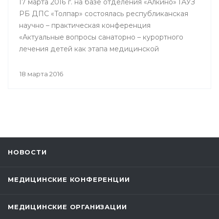
17 марта 2016 г. на базе отделения «Алкино» ГАУЗ
РБ ДПС «Толпар» состоялась республиканская
научно – практическая конференция
«Актуальные вопросы санаторно – курортного
лечения детей как этапа медицинской
реабилитации в противотуберкулезном
санатории», посвященная 80 – летнему юбилею
18 марта 2016
Государственного автономного учреждения
здравоохранения РБ Детский
противотуберкулезный санаторий «Толпар»
НОВОСТИ
МЕДИЦИНСКИЕ КОНФЕРЕНЦИИ
МЕДИЦИНСКИЕ ОРГАНИЗАЦИИ