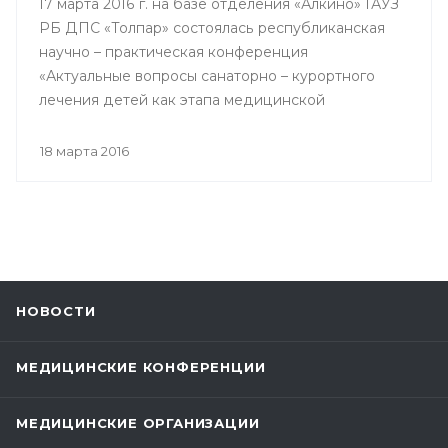
17 марта 2016 г. на базе отделения «Алкино» ГАУЗ
РБ ДПС «Толпар» состоялась республиканская
научно – практическая конференция
«Актуальные вопросы санаторно – курортного
лечения детей как этапа медицинской
реабилитации в противотуберкулезном
санатории», посвященная 80 – летнему юбилею
18 марта 2016
Государственного автономного учреждения
здравоохранения РБ Детский
противотуберкулезный санаторий «Толпар»
НОВОСТИ
МЕДИЦИНСКИЕ КОНФЕРЕНЦИИ
МЕДИЦИНСКИЕ ОРГАНИЗАЦИИ