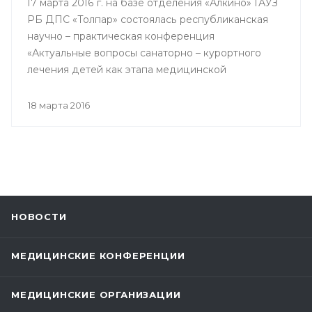
17 марта 2016 г. на базе отделения «Алкино» ГАУЗ
РБ ДПС «Толпар» состоялась республиканская
научно – практическая конференция
«Актуальные вопросы санаторно – курортного
лечения детей как этапа медицинской
реабилитации в противотуберкулезном
санатории», посвященная 80 – летнему юбилею
18 марта 2016
Государственного автономного учреждения
здравоохранения РБ Детский
противотуберкулезный санаторий «Толпар»
НОВОСТИ
МЕДИЦИНСКИЕ КОНФЕРЕНЦИИ
МЕДИЦИНСКИЕ ОРГАНИЗАЦИИ