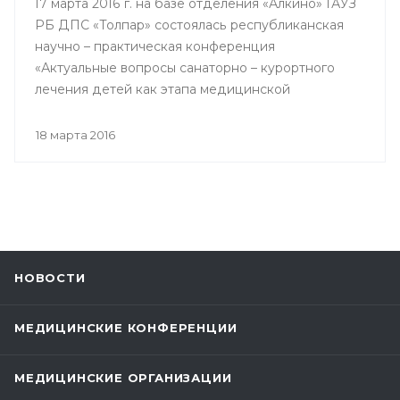
17 марта 2016 г. на базе отделения «Алкино» ГАУЗ
РБ ДПС «Толпар» состоялась республиканская
научно – практическая конференция
«Актуальные вопросы санаторно – курортного
лечения детей как этапа медицинской
реабилитации в противотуберкулезном
санатории», посвященная 80 – летнему юбилею
18 марта 2016
Государственного автономного учреждения
здравоохранения РБ Детский
противотуберкулезный санаторий «Толпар»
НОВОСТИ
МЕДИЦИНСКИЕ КОНФЕРЕНЦИИ
МЕДИЦИНСКИЕ ОРГАНИЗАЦИИ