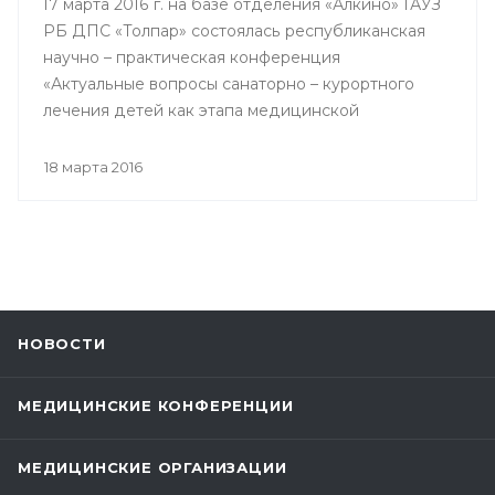
17 марта 2016 г. на базе отделения «Алкино» ГАУЗ
РБ ДПС «Толпар» состоялась республиканская
научно – практическая конференция
«Актуальные вопросы санаторно – курортного
лечения детей как этапа медицинской
реабилитации в противотуберкулезном
санатории», посвященная 80 – летнему юбилею
18 марта 2016
Государственного автономного учреждения
здравоохранения РБ Детский
противотуберкулезный санаторий «Толпар»
НОВОСТИ
МЕДИЦИНСКИЕ КОНФЕРЕНЦИИ
МЕДИЦИНСКИЕ ОРГАНИЗАЦИИ