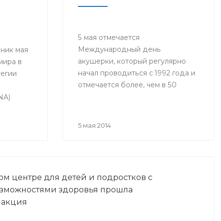
5 мая отмечается
Международный день
ник мая
акушерки, который регулярно
мира в
начал проводиться с 1992 года и
тегии
отмечается более, чем в 50
и
странах мира, включая Россию.
NA)
одный
ma Day).
5 мая 2014
м центре для детей и подростков с
зможностями здоровья прошла
 акция