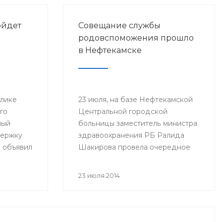
ойдет
Совещание службы
родовспоможения прошло
в Нефтекамске
блике
23 июля, на базе Нефтекамской
го
Центральной городской
ный
больницы заместитель министра
держку
здравоохранения РБ Ралида
 объявил
Шакирова провела очередное
ное
выездное совещание по итогам
ый гол
работы службы охраны здоровья
23 июля 2014
2014 год
матери и ребенка за 6 месяцев
ата мира
2014 года с медицинскими
организациями, курируемыми
отделом Минздрава РБ в