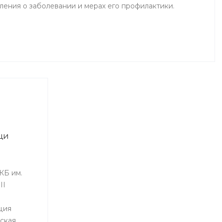
ения о заболевании и мерах его профилактики.
щи
КБ им.
II
ция
ская