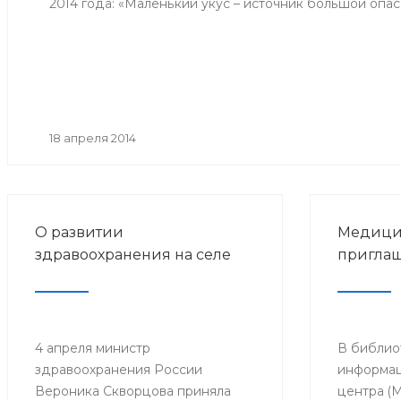
2014 года: «Маленький укус – источник большой опас
18 апреля 2014
О развитии
Медици
здравоохранения на селе
приглаш
4 апреля министр
В библио
здравоохранения России
информац
Вероника Скворцова приняла
центра (