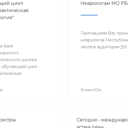
щий цикл
Неврологам МО РБ
актическая
огия"
Приглашаем Вас приня
неврологов Республики
на базе
часов в аудитории ДК 
канского
гического центра
л обучающий цикл
ктическая
гия». Цикл лекций для
ов, терапевтов, врачей
14
13 мая 2014
актики, амбулаторного
делений и кабинетов
тики будут читать
университетской
сестры
Сегодня - междуна
Лондона.
астма-день