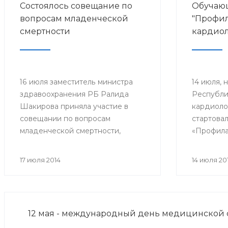
Состоялось совещание по
Обучаю
вопросам младенческой
"Профил
смертности
кардиол
16 июля заместитель министра
14 июля, 
здравоохранения РБ Ралида
Республи
Шакирова приняла участие в
кардиоло
совещании по вопросам
стартова
младенческой смертности,
«Профила
которое провела заместитель
кардиоло
Премьер-министра
кардиолог
17 июля 2014
14 июля 20
Правительства РБ Лилия
общей пр
Гумерова.
звена, от
профилак
доктора 
12 мая - международный день медицинской 
клиники 