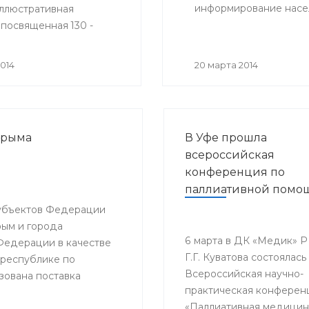
информирование насел
ллюстративная
 посвященная 130 -
юбилею Александры
вой (1884-1958гг.) -
014
20 марта 2014
 инфекциониста, чл.-
Н СССР, профессора,
ного деятеля науки
Крыма
В Уфе прошла
всероссийская
конференция по
паллиативной помо
субъектов Федерации
рым и города
6 марта в ДК «Медик» Р
 Федерации в качестве
Г.Г. Куватова состоялась 
 республике по
Всероссийская научно-
зована поставка
практическая конферен
нной необходимости.
«Паллиативная медицин