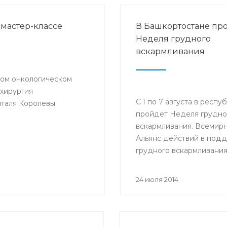
 мастер-классе
В Башкортостане пр
Неделя грудного
вскармливания
ском онкологическом
хирургия
С 1 по 7 августа в респу
италя Королевы
пройдет Неделя грудно
вскармливания. Всемир
Альянс действий в под
грудного вскармливания
тему 22-ой акции «Груд
вскармливание - победн
24 июля 2014
для жизни!», поскольку 
является годом чемпион
по футболу.