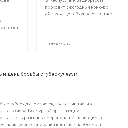
ороде
В Республике Башкортостан
проходит ежегодный конкурс
«Регионы-устойчивое развитие».
са
их работ
ов,
тельных
9 апреля 2014
лема
 ее
ный день борьбы с туберкулезом
бы с туберкулезом учрежден по инициативе
ального бюро Всемирной организации
овная цель различных мероприятий, проводимых в
иру, привлечение внимания к данной проблеме и