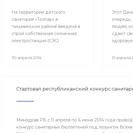
На территории детского
Этот Ден
санатория «Толпар» в
очередь,
Чишминском районе введена в
людям, к
строй собственная солнечная
сдают сво
электростанция (СЭС)
здоровье
мощностью 3 кВт. 24 кремниевых
Но так же
солнечных модуля расположили
обеспечи
30 апреля 2014
21 апреля 
на крыше трёхэтажного здания
важнейше
школы.
Службы к
Стартовал республиканский конкурс санита
Минздрав РБ с 11 апреля по 6 июня 2014 года прово
конкурс санитарных бюллетеней под лозунгом Всем