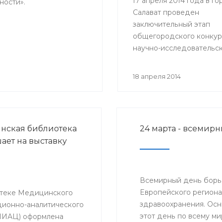
17 апреля 2014 года в г
ности».
Салават проведен
заключительный этап
общегородского конкур
научно-исследовательск
студентов ВУЗов и ССУЗ
учащихся общеобразова
18 апреля 2014
школ «ВИЧ/СПИД: проб
распространения и пути
решения».
нская библиотека
24 марта - всемир
ает на выставку
Всемирный день борь
Европейского регион
теке Медицинского
здравоохранения. Осн
ионно-аналитического
этот день по всему м
МИАЦ) оформлена