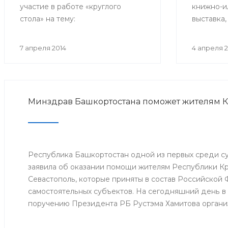
участие в работе «круглого
книжно-и
стола» на тему:
выставка,
«Здравоохранение на селе»,
летнему 
который проходит в Волгограде
Доброхото
7 апреля 2014
4 апреля 2
в рамках Съезда депутатов
педиатра,
сельских поселений.
корр. АМ
заслужен
РСФСР.
Минздрав Башкортостана поможет жителям 
Республика Башкортостан одной из первых среди 
заявила об оказании помощи жителям Республики К
Севастополь, которые приняты в состав Российской
самостоятельных субъектов. На сегодняшний день в
поручению Президента РБ Рустэма Хамитова органи
продовольствия, товаров и предметов первой жизне