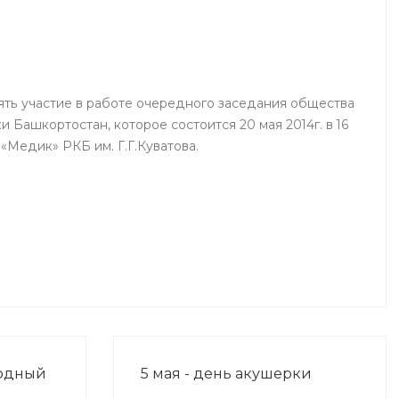
г.Нефтекамск
ть участие в работе очередного заседания общества
 Башкортостан, которое состоится 20 мая 2014г. в 16
«Медик» РКБ им. Г.Г.Куватова.
родный
5 мая - день акушерки