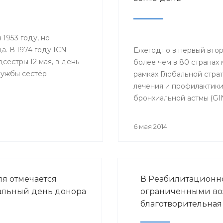
1953 году, но
а. В 1974 году ICN
Ежегодно в первый втор
естры 12 мая, в день
более чем в 80 странах 
лужбы сестёр
рамках Глобальной стра
лечения и профилактик
бронхиальной астмы (GI
проводится Междунар
астма-день (World Asth
6 мая 2014
ля отмечается
В Реабилитационно
льный день донора
ограниченными во
благотворительная