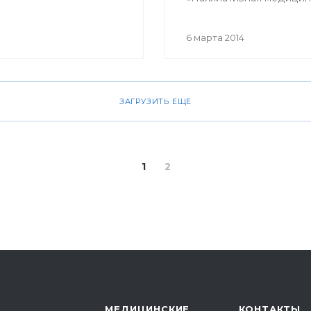
помощь в Российской
Федерации». В ней при
6 марта 2014
участие врачи терапевты
гастроэнтерологи, гемат
кардиологи, неврологи,
онкологи, педиатры,
ЗАГРУЗИТЬ ЕЩЕ
пульмонологи, ревматол
урологи, эндокринологи
сотрудники кафедр,
клинических ординатор
1
2
профильных кафедр, вр
интерны, курсанты ИПО
МЕДИЦИНСКИЕ
КОНТАКТЫ