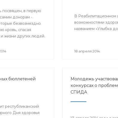
ь посвящен, в первую
В Реабилитационном ц
 самим донорам -
возможностями здоро
оторые безвозмездно
названием «Улыбка д
ю кровь, спасая
 и жизни других людей.
 он посвящен врачам,
вающим работу
2014
18 апреля 2014
й отрасли медицины -
рови.
рных бюллетеней
Молодежь участвова
конкурсах о проблем
СПИДА
дит республиканский
ирного Дня здоровья